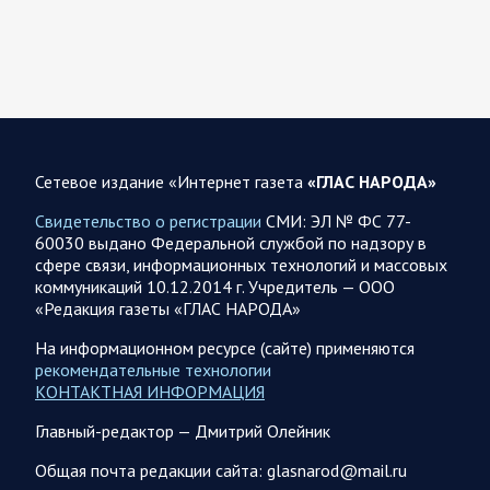
07.08.2026 12:42
Спецоперация
Брифинг Минобороны РФ: новые данные о ходе
спецоперации 7 августа 2026 года
Новую информацию о ходе проведения ВС РФ
специальной военной операции на 7 августа предоставили
Сетевое издание «Интернет газета
«ГЛАС НАРОДА»
представители группировок «Север», «Запад», «Центр»,
«Юг»…
Свидетельство о регистрации
СМИ: ЭЛ № ФС 77-
60030 выдано Федеральной службой по надзору в
сфере связи, информационных технологий и массовых
07.08.2026 12:29
Спецоперация
коммуникаций 10.12.2014 г. Учредитель — ООО
Сводка военных действий от Минобороны РФ 7
«Редакция газеты «ГЛАС НАРОДА»
августа. Коротко
На информационном ресурсе (сайте) применяются
Главное: Российские вооружённые силы взяли под контроль
рекомендательные технологии
село Анискино в Харьковской области. За прошедшую
КОНТАКТНАЯ ИНФОРМАЦИЯ
неделю ВС РФ осуществили два массированных…
Главный-редактор — Дмитрий Олейник
07.08.2026 10:51
Мир
Общая почта редакции сайта: glasnarod@mail.ru