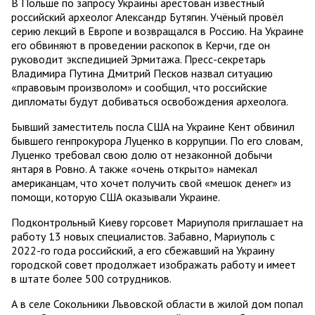
В Польше по запросу Украины арестован известный
российский археолог Александр Бутягин. Учёный провёл
серию лекций в Европе и возвращался в Россию. На Украине
его обвиняют в проведении раскопок в Керчи, где он
руководит экспедицией Эрмитажа. Пресс-секретарь
Владимира Путина Дмитрий Песков назвал ситуацию
«правовым произволом» и сообщил, что российские
дипломаты будут добиваться освобождения археолога.
Бывший заместитель посла США на Украине Кент обвинил
бывшего генпрокурора Луценко в коррупции. По его словам,
Луценко требовал свою долю от незаконной добычи
янтаря в Ровно. А также «очень открыто» намекал
американцам, что хочет получить свой «мешок денег» из
помощи, которую США оказывали Украине.
Подконтрольный Киеву горсовет Мариуполя приглашает на
работу 13 новых специалистов. Забавно, Мариуполь с
2022-го года российский, а его сбежавший на Украину
городской совет продолжает изображать работу и имеет
в штате более 500 сотрудников.
А в селе Сокольники Львовской области в жилой дом попал