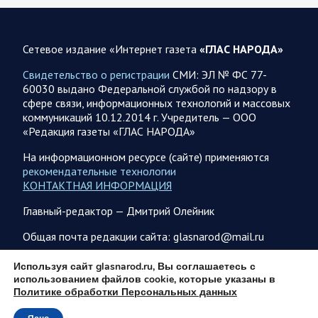
08.08.2026 10:05
Спецоперация
Фронтовая сводка Олега Царева 8 августа 2026 года
Сетевое издание «Интернет газета
«ГЛАС НАРОДА»
397 украинских БПЛА сбито ПВО ночью над 15 субъектами
РФ: Беспилотники сбивали над территориями
Свидетельство о регистрации
СМИ: ЭЛ № ФС 77-
Белгородской, Брянской, Воронежской, Курской, Липецкой,
60030 выдано Федеральной службой по надзору в
Орловской,…
сфере связи, информационных технологий и массовых
коммуникаций 10.12.2014 г. Учредитель — ООО
«Редакция газеты «ГЛАС НАРОДА»
08.08.2026 09:45
Саратовская область
После реализации инвестиционного проекта
На информационном ресурсе (сайте) применяются
Аткарской птицефабрики предприятию необходимо
рекомендательные технологии
помочь с реализацией продукции в сетевых магазинах
КОНТАКТНАЯ ИНФОРМАЦИЯ
Соответствующую задачу обозначил губернатор Роман
Главный-редактор — Дмитрий Олейник
Бусаргин перед министерством сельского хозяйства
Саратовской области. Губернатор Саратовской области
Общая почта редакции сайта: glasnarod@mail.ru
Роман Бусаргин в Аткарске…
ПОДПИСКА
Используя сайт glasnarod.ru, Вы соглашаетесь с
использованием файлов cookie, которые указаны в
08.08.2026 09:04
Саратовская область
Политике обработки Персональных данных
На Кумысной поляне Саратове проводится