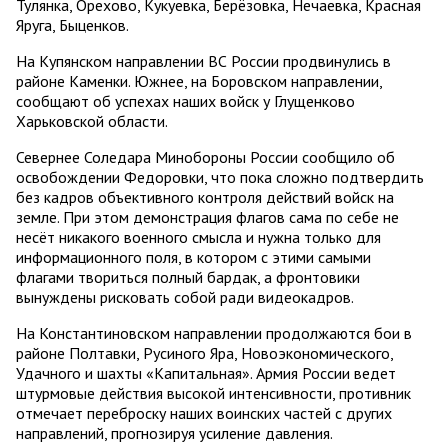
Тулянка, Орехово, Кукуевка, Берёзовка, Нечаевка, Красная
Яруга, Быценков.
На Купянском направлении ВС России продвинулись в
районе Каменки. Южнее, на Боровском направлении,
сообщают об успехах наших войск у Глущенково
Харьковской области.
Севернее Соледара Минобороны России сообщило об
освобождении Федоровки, что пока сложно подтвердить
без кадров объективного контроля действий войск на
земле. При этом демонстрация флагов сама по себе не
несёт никакого военного смысла и нужна только для
информационного поля, в котором с этими самыми
флагами твориться полный бардак, а фронтовики
вынуждены рисковать собой ради видеокадров.
На Константиновском направлении продолжаются бои в
районе Полтавки, Русиного Яра, Новоэкономического,
Удачного и шахты «Капитальная». Армия России ведет
штурмовые действия высокой интенсивности, противник
отмечает переброску наших воинских частей с других
направлений, прогнозируя усиление давления.