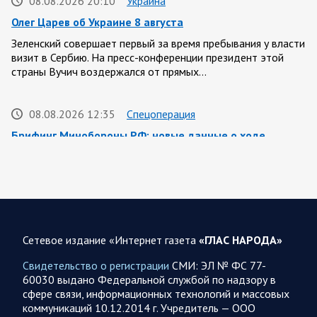
08.08.2026 20:10
Украина
Олег Царев об Украине 8 августа
Зеленский совершает первый за время пребывания у власти
визит в Сербию. На пресс-конференции президент этой
страны Вучич воздержался от прямых…
08.08.2026 12:35
Спецоперация
Брифинг Минобороны РФ: новые данные о ходе
спецоперации 8 августа 2026 года
Новую информацию о ходе проведения ВС РФ
специальной военной операции на 8 августа предоставили
представители группировок «Север», «Запад», «Центр»,
«Юг»…
Сетевое издание «Интернет газета
«ГЛАС НАРОДА»
08.08.2026 12:12
Спецоперация
Свидетельство о регистрации
СМИ: ЭЛ № ФС 77-
Сводка военных действий от Минобороны РФ 8
60030 выдано Федеральной службой по надзору в
августа. Коротко
сфере связи, информационных технологий и массовых
коммуникаций 10.12.2014 г. Учредитель — ООО
Группировка войск «Север» взяла под контроль населенный