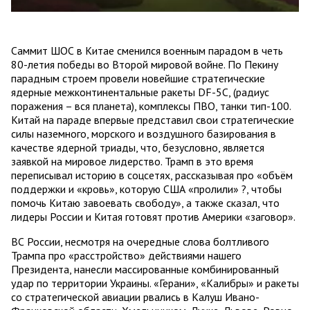
Саммит ШОС в Китае сменился военным парадом в четь
80-летия победы во Второй мировой войне. По Пекину
парадным строем провели новейшие стратегические
ядерные межконтинентальные ракеты DF-5C, (радиус
поражения – вся планета), комплексы ПВО, танки тип-100.
Китай на параде впервые представил свои стратегические
силы наземного, морского и воздушного базирования в
качестве ядерной триады, что, безусловно, является
заявкой на мировое лидерство. Трамп в это время
переписывал историю в соцсетях, рассказывая про «объём
поддержки и «кровь», которую США «пролили» ?, чтобы
помочь Китаю завоевать свободу», а также сказал, что
лидеры России и Китая готовят против Америки «заговор».
ВС России, несмотря на очередные слова болтливого
Трампа про «расстройство» действиями нашего
Президента, нанесли массированные комбинированный
удар по территории Украины. «Герани», «Калибры» и ракеты
со стратегической авиации рвались в Калуш Ивано-