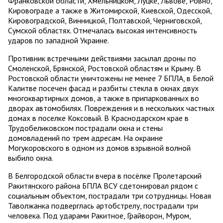
Франковской области, Хмельницком, Луцке, Львове, Ровно,
Кировограде а также в Житомирской, Киевской, Одесской,
Кировоградской, Винницкой, Полтавской, Черниговской,
Сумской областях. Отмечалась высокая интенсивность
ударов по западной Украине.
Противник встречными действиями засылал дроны по
Смоленской, Брянской, Ростовской областям и Крыму. В
Ростовской области уничтожены не менее 7 БПЛА, в Белой
Калитве посечен фасад и разбиты стекла в окнах двух
многоквартирных домов, а также в припаркованных во
дворах автомобилях. Повреждения и в нескольких частных
домах в поселке Коксовый. В Краснодарском крае в
Трудобеликовском пострадали окна и стены
домовладений по трем адресам. На окраине
Могукоровского в одном из домов взрывной волной
выбило окна.
В Белгородской области вчера в посёлке Пролетарский
Ракитянского района БПЛА ВСУ сдетонировал рядом с
социальным объектом, пострадали три сотрудницы. Новая
Таволжанка подверглась артобстрелу, пострадали три
человека. Под ударами Ракитное, Грайворон, Муром,