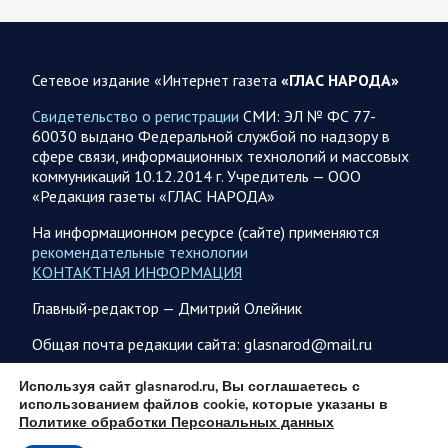
07.08.2026 10:51
Мир
Война на Ближнем Востоке. Итоги за 6 августа 2026
года
Сетевое издание «Интернет газета
«ГЛАС НАРОДА»
Президент США Дональд Трамп выразил уверенность, что
Свидетельство о регистрации
СМИ: ЭЛ № ФС 77-
война с Ираном скоро закончится. По его оценке, Тегеран
60030 выдано Федеральной службой по надзору в
не сможет продолжать конфликт…
сфере связи, информационных технологий и массовых
коммуникаций 10.12.2014 г. Учредитель — ООО
«Редакция газеты «ГЛАС НАРОДА»
07.08.2026 09:56
Спецоперация
В ночь на 7 августа ВС РФ нанесли удары по военным
На информационном ресурсе (сайте) применяются
объектам в 6 областях Украины
рекомендательные технологии
КОНТАКТНАЯ ИНФОРМАЦИЯ
Олег Царев сообщает: Мониторинг противника насчитал
147 БПЛА, запущенных с территории России, из которых
Главный-редактор — Дмитрий Олейник
якобы «сбиты/подавлены» – 114. В Рени…
Общая почта редакции сайта: glasnarod@mail.ru
07.08.2026 09:46
Спецоперация
ПОДПИСКА
Используя сайт glasnarod.ru, Вы соглашаетесь с
использованием файлов cookie, которые указаны в
Фронтовая сводка Олега Царева на утро 7 августа 2026
Политике обработки Персональных данных
года