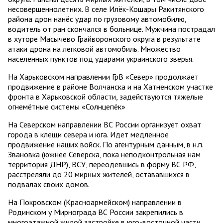
несовершеннолетних. В селе Илёк-Кошары Ракитянского
района дрон нанёс удар по грузовому автомобилю,
водитель от ран скончался в больнице. Мужчина пострадал
в хуторе Масычево Грайворонского округа в результате
атаки дрона на легковой автомобиль. Множество
населенных пунктов под ударами украинского зверья.
На Харьковском направлении ГрВ «Север» продолжает
продвижение в районе Волчанска и на Хатненском участке
фронта в Харьковской области, задействуются тяжелые
огнемётные системы «Солнцепёк»
На Северском направлении ВС России организует охват
города в клещи севера и юга. Идет медленное
продвижение наших войск. По агентурным данным, в н.п.
Звановка (южнее Северска, пока неподконтрольная нам
территория ДНР), ВСУ, переодевшись в форму ВС РФ,
расстреляли до 20 мирных жителей, остававшихся в
подвалах своих домов.
На Покровском (Красноармейском) направлении в
Родинском у Мирнограда ВС России закрепились в
многоэтажной жилой застройке в юго-восточной части