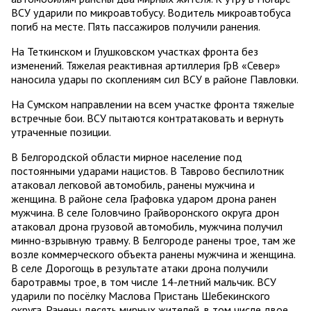
ВСУ ударили по микроавтобусу. Водитель микроавтобуса
погиб на месте. Пять пассажиров получили ранения.
На Теткинском и Глушковском участках фронта без
изменений. Тяжелая реактивная артиллерия ГрВ «Север»
наносила удары по скоплениям сил ВСУ в районе Павловки.
На Сумском направлении на всем участке фронта тяжелые
встречные бои. ВСУ пытаются контратаковать и вернуть
утраченные позиции.
В Белгородской области мирное население под
постоянными ударами нацистов. В Таврово беспилотник
атаковал легковой автомобиль, ранены мужчина и
женщина. В районе села Графовка ударом дрона ранен
мужчина. В селе Головчино Грайворонского округа дрон
атаковал дрона грузовой автомобиль, мужчина получил
минно-взрывную травму. В Белгороде ранены трое, там же
возле коммерческого объекта ранены мужчина и женщина.
В селе Дорогощь в результате атаки дрона получили
баротравмы трое, в том числе 14-летний мальчик. ВСУ
ударили по посёлку Маслова Пристань Шебекинского
округа. Ранены десять мирных жителей, в том числе двое