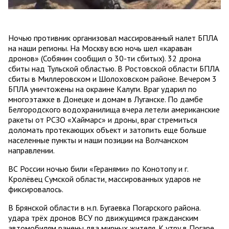
Ночью противник организовал массированный налет БПЛА
на наши регионы. На Москву всю ночь шел «караван
дронов» (Собянин сообщил о 30-ти сбитых). 32 дрона
сбиты над Тульской областью. В Ростовской области БПЛА
сбиты в Миллеровском и Шолоховском районе. Вечером 3
БПЛА уничтожены на окраине Калуги. Враг ударил по
многоэтажке в Донецке и домам в Луганске. По дамбе
Белгородского водохранилища вчера летели американские
ракеты от РСЗО «Хаймарс» и дроны, враг стремиться
доломать протекающих объект и затопить еще больше
населенные пункты и наши позиции на Волчанском
направлении.
ВС России ночью били «Геранями» по Конотопу и г.
Кролёвец Сумской области, массированных ударов не
фиксировалось.
В Брянской области в н.п. Бугаевка Погарского района.
удара трёх дронов ВСУ по движущимся гражданским
автомобилям ранены два мирных жителя. К утру в Погаре