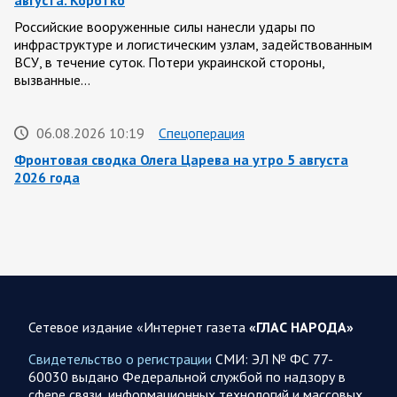
Российские вооруженные силы нанесли удары по
инфраструктуре и логистическим узлам, задействованным
ВСУ, в течение суток. Потери украинской стороны,
вызванные…
06.08.2026 10:19
Спецоперация
Фронтовая сводка Олега Царева на утро 5 августа
2026 года
За ночь силами ПВО перехвачены и уничтожены 605
украинских БПЛА: БПЛА сбивали над территориями
Белгородской, Брянской, Владимирской, Воронежской,
Калужской, Курской,…
06.08.2026 07:53
Белгородская область
Сетевое издание «Интернет газета
«ГЛАС НАРОДА»
Украинские террористы продолжают убивать мирное
население приграничных районов. Данные на 6 августа
Свидетельство о регистрации
СМИ: ЭЛ № ФС 77-
60030 выдано Федеральной службой по надзору в
За прошедшие сутки армия трусов и убийц, будучи не в
сфере связи, информационных технологий и массовых