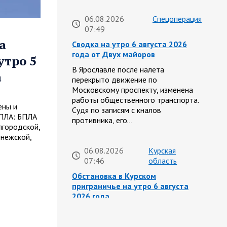
06.08.2026
Спецоперация
07:49
а
Сводка на утро 6 августа 2026
года от Двух майоров
утро 5
В Ярославле после налета
а
перекрыто движение по
Московскому проспекту, изменена
работы общественного транспорта.
ены и
Судя по записям с кналов
БПЛА: БПЛА
противника, его…
лгородской,
онежской,
06.08.2026
Курская
07:46
область
Обстановка в Курском
приграничье на утро 6 августа
2026 года
5 августа группировка войск «Север»
продолжила создание полосы