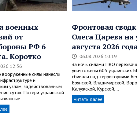
а военных
Фронтовая сводк
вий от
Олега Царева на 
бороны РФ 6
августа 2026 год
та. Коротко
06.08.2026 10:19
За ночь силами ПВО перехвач
2026 12:36
уничтожены 605 украинских 
е вооруженные силы нанесли
сбивали над территориями Бе
инфраструктуре и
Брянской, Владимирской, Вор
ским узлам, задействованным
Калужской, Курской,…
ение суток. Потери украинской
вызванные…
Читать далее
алее