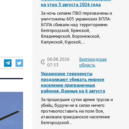
на утро 5 августа 2026 года
За ночь силами ПВО перехвачены и
уничтожены 605 украинских БПЛА:
БПЛА сбивали над территориями
Белгородской, Брянской,
Владимирской, Воронежской,
Калужской, Курской,…
06.08.2026
Белгородская
07:53
область
Украинские террористы
продолжают убивать мирное
население приграничных
районов. Данные на 6 августа
За прошедшие сутки армия трусов и
убийц, будучи не в силах ничего
противопоставить на поле боя,
атаковала гражданское население
Белгородской…