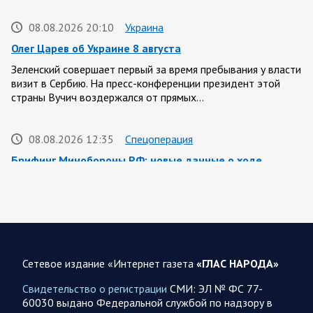
08.08.2026 20:10
Украина
Олег Царев об Украине 8 августа
Зеленский совершает первый за время пребывания у власти
визит в Сербию. На пресс-конференции президент этой
страны Вучич воздержался от прямых…
08.08.2026 12:35
Спецоперация
Брифинг Минобороны РФ: новые данные о ходе
спецоперации 8 августа 2026 года
Новую информацию о ходе проведения ВС РФ
специальной военной операции на 8 августа предоставили
представители группировок «Север», «Запад», «Центр»,
«Юг»…
Сетевое издание «Интернет газета
«ГЛАС НАРОДА»
08.08.2026 12:12
Спецоперация
Свидетельство о регистрации
СМИ: ЭЛ № ФС 77-
Сводка военных действий от Минобороны РФ 8
60030 выдано Федеральной службой по надзору в