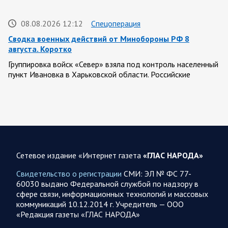
08.08.2026 12:12
Спецоперация
Сводка военных действий от Минобороны РФ 8
августа. Коротко
Группировка войск «Север» взяла под контроль населенный
пункт Ивановка в Харьковской области. Российские
вооруженные силы за последние сутки поразили…
08.08.2026 10:09
Спецоперация
В ночь 8 августа ВС РФ нанесли удары по объектам в 8
областях Украины
Сетевое издание «Интернет газета
«ГЛАС НАРОДА»
Олег Царев сообщает: Мониторинг противника насчитал
151 БПЛА, запущенный с территории России, из которых
Свидетельство о регистрации
СМИ: ЭЛ № ФС 77-
якобы «сбиты/подавлены» – 135. В Киеве…
60030 выдано Федеральной службой по надзору в
сфере связи, информационных технологий и массовых
коммуникаций 10.12.2014 г. Учредитель — ООО
08.08.2026 10:05
Спецоперация
«Редакция газеты «ГЛАС НАРОДА»
Фронтовая сводка Олега Царева 8 августа 2026 года