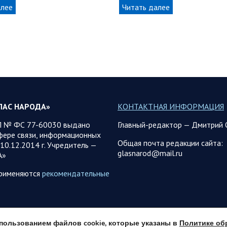
алее
Читать далее
ЛАС НАРОДА»
КОНТАКТНАЯ ИНФОРМАЦИЯ
 № ФС 77-60030 выдано
Главный-редактор — Дмитрий 
фере связи, информационных
Общая почта редакции сайта:
10.12.2014 г. Учредитель —
glasnarod@mail.ru
А»
применяются
рекомендательные
использованием файлов cookie, которые указаны в
Политике об
© 2013 - 2026