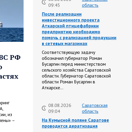
09:45
область
После реализации
инвестиционного проекта
Аткарской птицефабрики
предприятию необходимо
помочь с реализацией продукции
в сетевых магазинах
Соответствующую задачу
 ВС РФ
обозначил губернатор Роман
Бусаргин перед министерством
о
сельского хозяйства Саратовской
астях
области. Губернатор Саратовской
области Роман Бусаргин в
Аткарске…
оринг
08.08.2026
Саратовская
А,
09:04
область
ии, из
На Кумысной поляне Саратове
лены» –
проводится дератизация