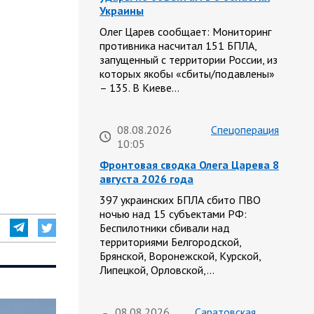
Украины
Олег Царев сообщает: Мониторинг
противника насчитал 151 БПЛА,
запущенный с территории России, из
которых якобы «сбиты/подавлены»
– 135. В Киеве…
08.08.2026
Спецоперация
10:05
Фронтовая сводка Олега Царева 8
августа 2026 года
397 украинских БПЛА сбито ПВО
ночью над 15 субъектами РФ:
Беспилотники сбивали над
территориями Белгородской,
Брянской, Воронежской, Курской,
Липецкой, Орловской,…
08.08.2026
Саратовская