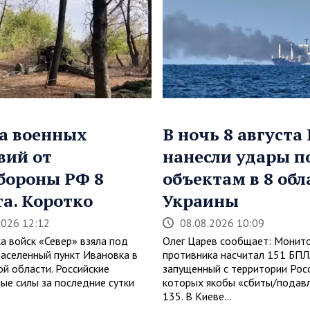
а военных
В ночь 8 августа
вий от
нанесли удары п
бороны РФ 8
объектам в 8 обл
та. Коротко
Украины
2026 12:12
08.08.2026 10:09
а войск «Север» взяла под
Олег Царев сообщает: Монит
населенный пункт Ивановка в
противника насчитал 151 БПЛ
ой области. Российские
запущенный с территории Росс
ые силы за последние сутки
которых якобы «сбиты/подав
…
135. В Киеве…