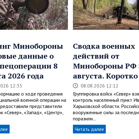
инг Минобороны
Сводка военных
овые данные о
действий от
спецоперации 8
Минобороны РФ 
та 2026 года
августа. Коротко
2026 12:35
08.08.2026 12:12
ормацию о ходе проведения
Группировка войск «Север» вз
циальной военной операции на
контроль населенный пункт Ив
 предоставили представители
Харьковской области. Российс
к «Север», «Запад», «Центр»,
вооруженные силы за последн
поразили…
алее
Читать далее