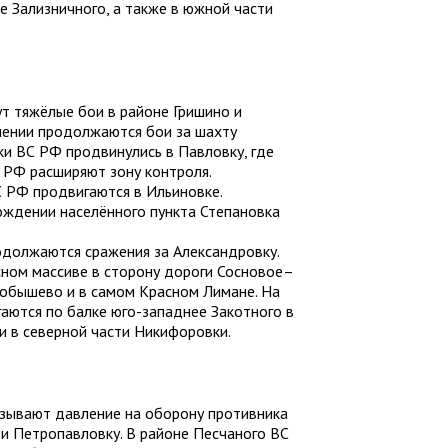
е Зализничного, а также в южной части
т тяжёлые бои в районе Гришино и
лении продолжаются бои за шахту
ки ВС РФ продвинулись в Павловку, где
а РФ расширяют зону контроля.
 РФ продвигаются в Ильиновке.
дении населённого пункта Степановка
должаются сражения за Александровку.
сном массиве в сторону дороги Сосновое–
робышево и в самом Красном Лимане. На
аются по балке юго-западнее Закотного в
и в северной части Никифоровки.
зывают давление на оборону противника
и Петропавловку. В районе Песчаного ВС