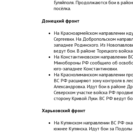
Гуляйполя. Продолжаются бои в район
посёлка.
Донецкий фронт
На Красноармейском направлении иду
Сергеевки. На Добропольском направ
западнее Родинского. Из Новопавлов
ведут бои. В районе Торецкого войск
На Константиновском направлении ВС
Минобороны РФ сообщило об освобож
юго-западнее Константиновки.
На Краснолиманском направлении про
ВС РФ расширяют зону контроля в ле
Александровка. Идут бои в районе Д
Северском участке войска РФ продвиг
сторону Кривой Луки. ВС РФ ведут бо
Харьковский фронт
На Купянском направлении ВС РФ ока
южнее Купянска. Идут бои за Подолы 