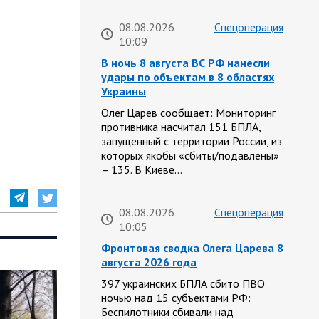
08.08.2026
Спецоперация
10:09
В ночь 8 августа ВС РФ нанесли
удары по объектам в 8 областях
Украины
Олег Царев сообщает: Мониторинг
противника насчитал 151 БПЛА,
запущенный с территории России, из
которых якобы «сбиты/подавлены»
– 135. В Киеве…
08.08.2026
Спецоперация
10:05
Фронтовая сводка Олега Царева 8
августа 2026 года
397 украинских БПЛА сбито ПВО
ночью над 15 субъектами РФ:
Беспилотники сбивали над