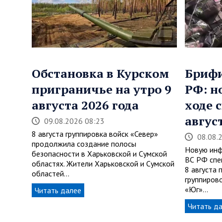
Обстановка в Курском
Бриф
приграничье на утро 9
РФ: н
августа 2026 года
ходе 
авгус
09.08.2026 08:23
8 августа группировка войск «Север»
08.08.
продолжила создание полосы
Новую инф
безопасности в Харьковской и Сумской
ВС РФ спе
областях. Жители Харьковской и Сумской
8 августа
областей…
группирово
«Юг»…
Читать далее
Читать д