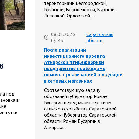
территориями Белгородской,
Брянской, Воронежской, Курской,
Липецкой, Орловской,…
08.08.2026
Саратовская
09:45
область
После реализации
инвестиционного проекта
Аткарской птицефабрики
8
предприятию необходимо
помочь с реализацией продукции
в сетевых магазинах
Соответствующую задачу
яла под
обозначил губернатор Роман
ановка в
Бусаргин перед министерством
кие
сельского хозяйства Саратовской
ие сутки
области. Губернатор Саратовской
области Роман Бусаргин в
Аткарске…