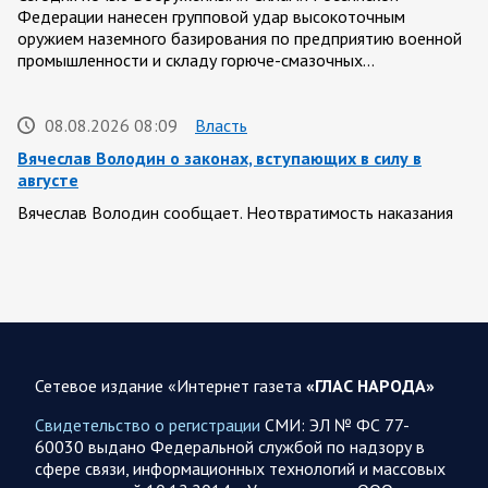
Федерации нанесен групповой удар высокоточным
оружием наземного базирования по предприятию военной
промышленности и складу горюче-смазочных…
08.08.2026 08:09
Власть
Вячеслав Володин о законах, вступающих в силу в
августе
Вячеслав Володин сообщает. Неотвратимость наказания
для предателей нашей страны. Введены ограничительные
меры в отношении тех, кто уехал за…
08.08.2026 07:43
Белгородская область
Украинские террористы продолжают убивать мирное
население приграничных районов. Данные на 8 августа
Сетевое издание «Интернет газета
«ГЛАС НАРОДА»
За прошедшие сутки армия трусов и убийц, будучи не в
Свидетельство о регистрации
СМИ: ЭЛ № ФС 77-
силах ничего противопоставить на поле боя, атаковала
60030 выдано Федеральной службой по надзору в
гражданское население Белгородской…
сфере связи, информационных технологий и массовых