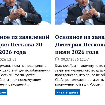
ное из заявлений
Основное из зая
ия Пескова 20
Дмитрия Пескова
2026 года
июля 2026 года
2026 12:11
09.07.2026 12:37
ермания пока не предприняла
Главное: Трамп упомянул о в
х действий для возобновления
закрытии украинского воздуш
Россией. Россия учтёт
пространства, что ранее не о
й опыт при последующем
США продолжают поставлять
ении отношений…
вооружения Киеву, и Россия…
алее
Читать далее