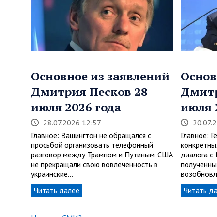
Основное из заявлений
Основ
Дмитрия Песков 28
Дмитр
июля 2026 года
июля 
28.07.2026 12:57
20.07.
Главное: Вашингтон не обращался с
Главное: Г
просьбой организовать телефонный
конкретны
разговор между Трампом и Путиным. США
диалога с 
не прекращали свою вовлеченность в
полученны
украинские…
возобновл
Читать далее
Читать д