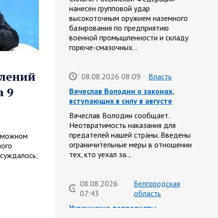
нанесен групповой удар
высокоточным оружием наземного
базирования по предприятию
военной промышленности и складу
горюче-смазочных…
влений
08.08.2026 08:09
Власть
 9
Вячеслав Володин о законах,
вступающих в силу в августе
Вячеслав Володин сообщает.
Неотвратимость наказания для
предателей нашей страны. Введены
озможном
ограничительные меры в отношении
ного
тех, кто уехал за…
бсуждалось;
08.08.2026
Белгородская
07:43
область
Украинские террористы
продолжают убивать мирное