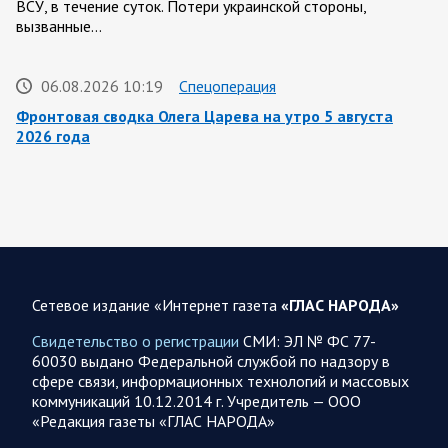
ВСУ, в течение суток. Потери украинской стороны,
вызванные…
06.08.2026 10:19
Спецоперация
Фронтовая сводка Олега Царева на утро 5 августа
2026 года
За ночь силами ПВО перехвачены и уничтожены 605
украинских БПЛА: БПЛА сбивали над территориями
Белгородской, Брянской, Владимирской, Воронежской,
Калужской, Курской,…
06.08.2026 07:53
Белгородская область
Сетевое издание «Интернет газета
«ГЛАС НАРОДА»
Украинские террористы продолжают убивать мирное
население приграничных районов. Данные на 6 августа
Свидетельство о регистрации
СМИ: ЭЛ № ФС 77-
60030 выдано Федеральной службой по надзору в
За прошедшие сутки армия трусов и убийц, будучи не в
сфере связи, информационных технологий и массовых
силах ничего противопоставить на поле боя, атаковала
коммуникаций 10.12.2014 г. Учредитель — ООО
гражданское население Белгородской…
«Редакция газеты «ГЛАС НАРОДА»