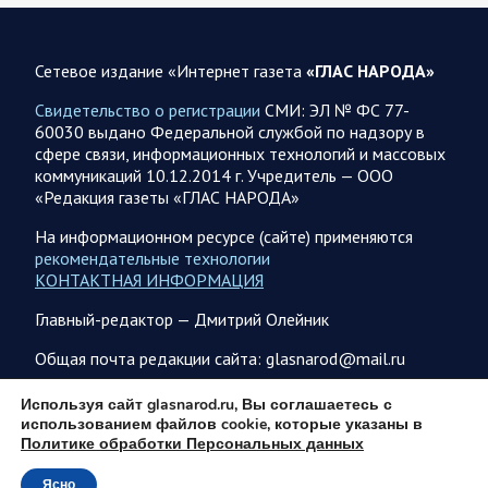
08.08.2026 10:05
Спецоперация
Фронтовая сводка Олега Царева 8 августа 2026 года
Сетевое издание «Интернет газета
«ГЛАС НАРОДА»
397 украинских БПЛА сбито ПВО ночью над 15 субъектами
РФ: Беспилотники сбивали над территориями
Свидетельство о регистрации
СМИ: ЭЛ № ФС 77-
Белгородской, Брянской, Воронежской, Курской, Липецкой,
60030 выдано Федеральной службой по надзору в
Орловской,…
сфере связи, информационных технологий и массовых
коммуникаций 10.12.2014 г. Учредитель — ООО
«Редакция газеты «ГЛАС НАРОДА»
08.08.2026 09:45
Саратовская область
После реализации инвестиционного проекта
На информационном ресурсе (сайте) применяются
Аткарской птицефабрики предприятию необходимо
рекомендательные технологии
помочь с реализацией продукции в сетевых магазинах
КОНТАКТНАЯ ИНФОРМАЦИЯ
Соответствующую задачу обозначил губернатор Роман
Главный-редактор — Дмитрий Олейник
Бусаргин перед министерством сельского хозяйства
Саратовской области. Губернатор Саратовской области
Общая почта редакции сайта: glasnarod@mail.ru
Роман Бусаргин в Аткарске…
ПОДПИСКА
Используя сайт glasnarod.ru, Вы соглашаетесь с
использованием файлов cookie, которые указаны в
08.08.2026 09:04
Саратовская область
Политике обработки Персональных данных
На Кумысной поляне Саратове проводится
Ясно