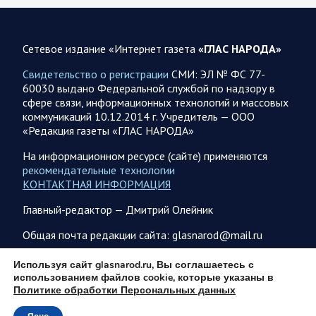
визит в Сербию. На пресс-конференции президент этой
страны Вучич воздержался от прямых…
Сетевое издание «Интернет газета
«ГЛАС НАРОДА»
08.08.2026 12:35
Спецоперация
Свидетельство о регистрации
СМИ: ЭЛ № ФС 77-
Брифинг Минобороны РФ: новые данные о ходе
60030 выдано Федеральной службой по надзору в
спецоперации 8 августа 2026 года
сфере связи, информационных технологий и массовых
коммуникаций 10.12.2014 г. Учредитель — ООО
Новую информацию о ходе проведения ВС РФ
«Редакция газеты «ГЛАС НАРОДА»
специальной военной операции на 8 августа предоставили
представители группировок «Север», «Запад», «Центр»,
На информационном ресурсе (сайте) применяются
«Юг»…
рекомендательные технологии
КОНТАКТНАЯ ИНФОРМАЦИЯ
08.08.2026 12:12
Спецоперация
Главный-редактор — Дмитрий Олейник
Сводка военных действий от Минобороны РФ 8
Общая почта редакции сайта: glasnarod@mail.ru
августа. Коротко
Группировка войск «Север» взяла под контроль населенный
ПОДПИСКА
Используя сайт glasnarod.ru, Вы соглашаетесь с
пункт Ивановка в Харьковской области. Российские
использованием файлов cookie, которые указаны в
вооруженные силы за последние сутки поразили…
Политике обработки Персональных данных