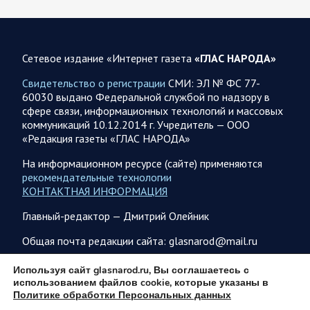
06.08.2026 07:46
Курская область
Обстановка в Курском приграничье на утро 6 августа
2026 года
Сетевое издание «Интернет газета
«ГЛАС НАРОДА»
5 августа группировка войск «Север» продолжила создание
полосы безопасности в Харьковской и Сумской областях В
Свидетельство о регистрации
СМИ: ЭЛ № ФС 77-
Черниговской области в районе…
60030 выдано Федеральной службой по надзору в
сфере связи, информационных технологий и массовых
коммуникаций 10.12.2014 г. Учредитель — ООО
05 АВГУСТА
«Редакция газеты «ГЛАС НАРОДА»
На информационном ресурсе (сайте) применяются
рекомендательные технологии
КОНТАКТНАЯ ИНФОРМАЦИЯ
05.08.2026 21:28
Украина
Главный-редактор — Дмитрий Олейник
Олег Царев об Украине к исходу 5 августа 2026 года
Агентство Bloomberg утверждает, что в Вене состоялась
Общая почта редакции сайта: glasnarod@mail.ru
секретная встреча бывших высокопоставленных
чиновников из России, Великобритании, Франции и
ПОДПИСКА
Используя сайт glasnarod.ru, Вы соглашаетесь с
Германии, на которой…
использованием файлов cookie, которые указаны в
Политике обработки Персональных данных