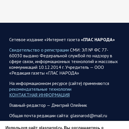
украинских БПЛА: БПЛА сбивали над территориями
Белгородской, Брянской, Владимирской, Воронежской,
Калужской, Курской,…
06.08.2026 07:53
Белгородская область
Сетевое издание «Интернет газета
«ГЛАС НАРОДА»
Украинские террористы продолжают убивать мирное
население приграничных районов. Данные на 6 августа
Свидетельство о регистрации
СМИ: ЭЛ № ФС 77-
60030 выдано Федеральной службой по надзору в
За прошедшие сутки армия трусов и убийц, будучи не в
сфере связи, информационных технологий и массовых
силах ничего противопоставить на поле боя, атаковала
коммуникаций 10.12.2014 г. Учредитель — ООО
гражданское население Белгородской…
«Редакция газеты «ГЛАС НАРОДА»
На информационном ресурсе (сайте) применяются
06.08.2026 07:49
Спецоперация
рекомендательные технологии
Сводка на утро 6 августа 2026 года от Двух майоров
КОНТАКТНАЯ ИНФОРМАЦИЯ
В Ярославле после налета перекрыто движение по
Главный-редактор — Дмитрий Олейник
Московскому проспекту, изменена работы общественного
транспорта. Судя по записям с кналов противника, его…
Общая почта редакции сайта: glasnarod@mail.ru
ПОДПИСКА
Используя сайт glasnarod.ru, Вы соглашаетесь с