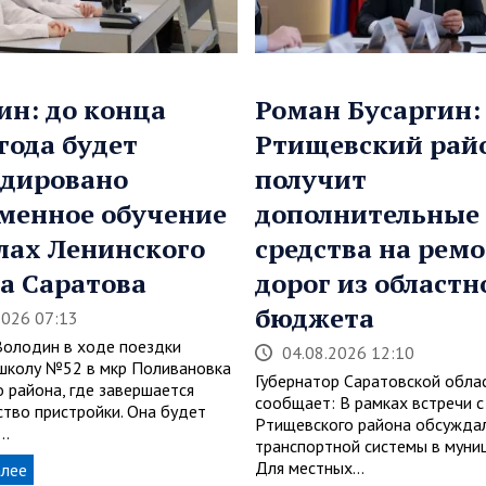
ин: до конца
Роман Бусаргин:
 года будет
Ртищевский рай
дировано
получит
менное обучение
дополнительные
лах Ленинского
средства на рем
а Саратова
дорог из областн
бюджета
2026 07:13
Володин в ходе поездки
04.08.2026 12:10
школу №52 в мкр Поливановка
Губернатор Саратовской обла
о района, где завершается
сообщает: В рамках встречи с
ство пристройки. Она будет
Ртищевского района обсуждал
…
транспортной системы в муни
Для местных…
алее