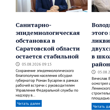
Санитарно-
Волод
эпидемиологическая
этого
обстановка в
ликви
Саратовской области
двухс
остается стабильной
в шко
район
05.08.2026 09:15
Сохранение эпидемиологического
05.08.
благополучия населения обсудил
Вячеслав 
губернатор Роман Бусаргин в рамках
осмотрел 
рабочей встречи с руководителем
Ленинског
Управления Федеральной службы по
строитель
надзору в…
площадью
Читать далее
Читать д