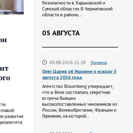
безопасности в Харьковской и
Сумской областях В Черниговской
области в районе…
05 АВГУСТА
он
05.08.2026 21:28
Украина
онт
Олег Царев об Украине к исходу 5
ого
августа 2026 года
Агентство Bloomberg утверждает,
что в Вене состоялась секретная
встреча бывших
высокопоставленных чиновников из
сти
России, Великобритании, Франции и
 главой
Германии, на которой…
и развитие
ципалитете.