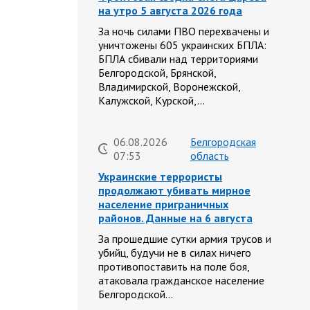
на утро 5 августа 2026 года
За ночь силами ПВО перехвачены и
уничтожены 605 украинских БПЛА:
БПЛА сбивали над территориями
Белгородской, Брянской,
Владимирской, Воронежской,
Калужской, Курской,…
06.08.2026
Белгородская
07:53
область
Украинские террористы
продолжают убивать мирное
население приграничных
районов. Данные на 6 августа
За прошедшие сутки армия трусов и
убийц, будучи не в силах ничего
противопоставить на поле боя,
атаковала гражданское население
Белгородской…