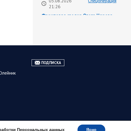
05.08.2026
Спецоперация
21:26
Фронтовая сводка Олега Царева
на вечер 5 августа
На Херсонском направлении ВС РФ
громят логистику врага и его боевые
позиции как в самом Херсоне, так и
в отдалении…
ПОДПИСКА
05.08.2026
Спецоперация
13:20
Олейник
Брифинг Минобороны РФ: новые
данные о ходе спецоперации 5
августа 2026 года
Новую информацию о ходе
проведения ВС РФ специальной
военной операции на 5 августа
предоставили представители
группировок «Север», «Запад»,
«Центр», «Юг»…
работки Персональных данных
Ясно