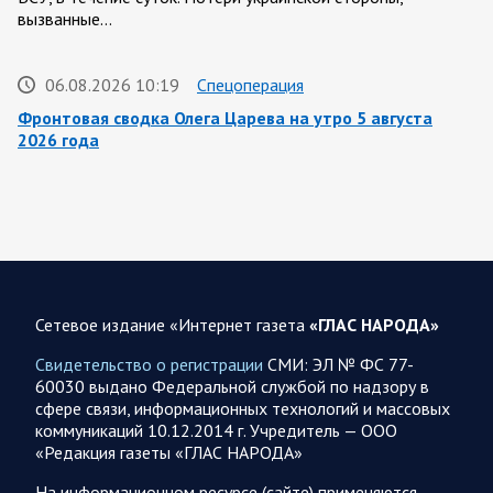
вызванные…
06.08.2026 10:19
Спецоперация
Фронтовая сводка Олега Царева на утро 5 августа
2026 года
За ночь силами ПВО перехвачены и уничтожены 605
украинских БПЛА: БПЛА сбивали над территориями
Белгородской, Брянской, Владимирской, Воронежской,
Калужской, Курской,…
06.08.2026 07:53
Белгородская область
Сетевое издание «Интернет газета
«ГЛАС НАРОДА»
Украинские террористы продолжают убивать мирное
население приграничных районов. Данные на 6 августа
Свидетельство о регистрации
СМИ: ЭЛ № ФС 77-
60030 выдано Федеральной службой по надзору в
За прошедшие сутки армия трусов и убийц, будучи не в
сфере связи, информационных технологий и массовых
силах ничего противопоставить на поле боя, атаковала
коммуникаций 10.12.2014 г. Учредитель — ООО
гражданское население Белгородской…
«Редакция газеты «ГЛАС НАРОДА»
На информационном ресурсе (сайте) применяются