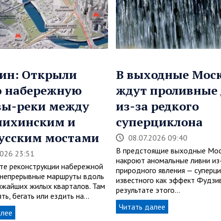
ин: Открыли
В выходные Мос
ю набережную
ждут проливные
вы-реки между
из-за редкого
пихинским и
суперциклона
усским мостами
08.07.2026 09:40
В предстоящие выходные Мос
2026 23:51
накроют аномальные ливни из
ате реконструкции набережной
природного явления — суперци
 непрерывные маршруты вдоль
известного как эффект Фудзив
ижайших жилых кварталов. Там
результате этого…
ть, бегать или ездить на…
Читать далее
алее