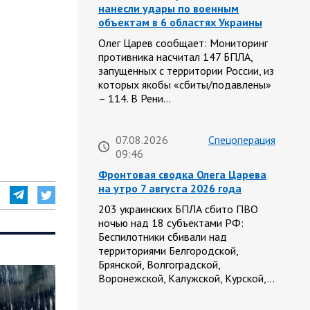
нанесли удары по военным
объектам в 6 областях Украины
Олег Царев сообщает: Мониторинг
противника насчитал 147 БПЛА,
запущенных с территории России, из
которых якобы «сбиты/подавлены»
– 114. В Рени…
07.08.2026
Спецоперация
09:46
Фронтовая сводка Олега Царева
на утро 7 августа 2026 года
203 украинских БПЛА сбито ПВО
ночью над 18 субъектами РФ:
Беспилотники сбивали над
территориями Белгородской,
Брянской, Волгоградской,
Воронежской, Калужской, Курской,…