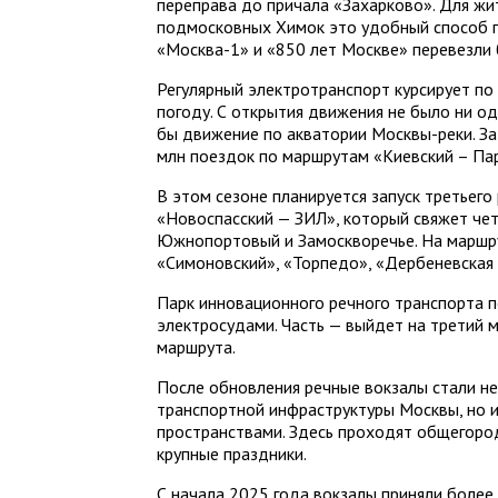
переправа до причала «Захарково». Для жи
подмосковных Химок это удобный способ 
«Москва-1» и «850 лет Москве» перевезли 
Регулярный электротранспорт курсирует по
погоду. С открытия движения не было ни о
бы движение по акватории Москвы-реки. За
млн поездок по маршрутам «Киевский – Па
В этом сезоне планируется запуск третьего
«Новоспасский — ЗИЛ», который свяжет чет
Южнопортовый и Замоскворечье. На маршру
«Симоновский», «Торпедо», «Дербеневская
Парк инновационного речного транспорта 
электросудами. Часть — выйдет на третий м
маршрута.
После обновления речные вокзалы стали н
транспортной инфраструктуры Москвы, но
пространствами. Здесь проходят общегоро
крупные праздники.
С начала 2025 года вокзалы приняли более 