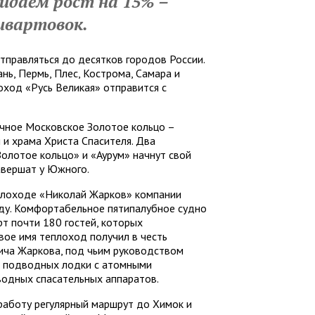
идаем рост на 15% –
 швартовок.
тправляться до десятков городов России.
ань, Пермь, Плес, Кострома, Самара и
оход «Русь Великая» отправится с
чное Московское Золотое кольцо –
 и храма Христа Спасителя. Два
олотое кольцо» и «Аурум» начнут свой
завершат у Южного.
еплоходе «Николай Жарков» компании
ду. Комфортабельное пятипалубное судно
т почти 180 гостей, которых
вое имя теплоход получил в честь
вича Жаркова, под чьим руководством
24 подводных лодки с атомными
водных спасательных аппаратов.
работу регулярный маршрут до Химок и