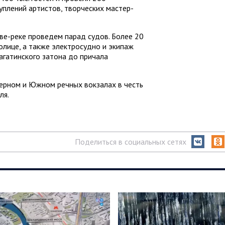
уплений артистов, творческих мастер-
кве-реке проведем парад судов. Более 20
лице, а также электросудно и экипаж
гатинского затона до причала
ерном и Южном речных вокзалах в честь
ля.
Поделиться в социальных сетях