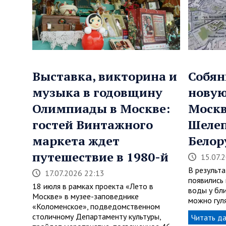
Выставка, викторина и
Собян
музыка в годовщину
нову
Олимпиады в Москве:
Моск
гостей Винтажного
Шеле
маркета ждет
Белор
путешествие в 1980-й
15.07.
В результ
17.07.2026 22:13
появились
18 июля в рамках проекта «Лето в
воды у бл
Москве» в музее-заповеднике
можно гуля
«Коломенское», подведомственном
столичному Департаменту культуры,
Читать д