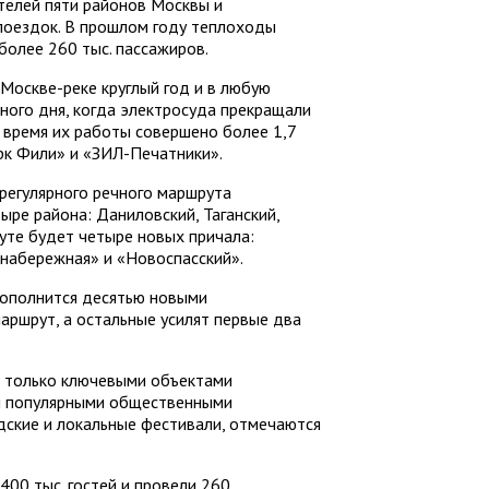
телей пяти районов Москвы и
поездок. В прошлом году теплоходы
более 260 тыс. пассажиров.
 Москве-реке круглый год и в любую
дного дня, когда электросуда прекращали
 время их работы совершено более 1,7
рк Фили» и «ЗИЛ-Печатники».
 регулярного речного маршрута
ыре района: Даниловский, Таганский,
те будет четыре новых причала:
 набережная» и «Новоспасский».
пополнится десятью новыми
аршрут, а остальные усилят первые два
е только ключевыми объектами
 и популярными общественными
дские и локальные фестивали, отмечаются
400 тыс. гостей и провели 260