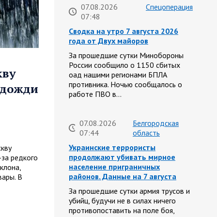
07.08.2026
Спецоперация
07:48
Сводка на утро 7 августа 2026
года от Двух майоров
За прошедшие сутки Минобороны
России сообщило о 1150 сбитых
кву
оад нашими регионами БПЛА
противника. Ночью сообщалось о
 дожди
работе ПВО в…
07.08.2026
Белгородская
07:44
область
Украинские террористы
кву
продолжают убивать мирное
-за редкого
население приграничных
клона,
районов. Данные на 7 августа
ары. В
За прошедшие сутки армия трусов и
убийц, будучи не в силах ничего
противопоставить на поле боя,