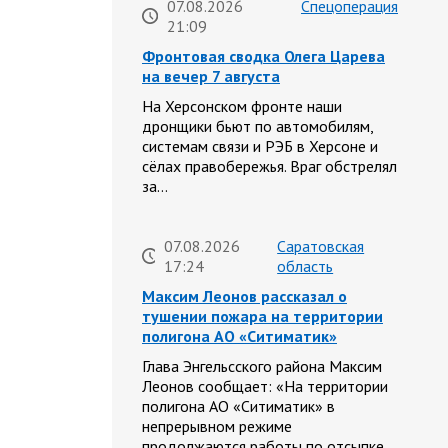
07.08.2026
Спецоперация
21:09
Фронтовая сводка Олега Царева
на вечер 7 августа
На Херсонском фронте наши
дронщики бьют по автомобилям,
системам связи и РЭБ в Херсоне и
сёлах правобережья. Враг обстрелял
за…
07.08.2026
Саратовская
17:24
область
Максим Леонов рассказал о
тушении пожара на территории
полигона АО «Ситиматик»
Глава Энгельсского района Максим
Леонов сообщает: «На территории
полигона АО «Ситиматик» в
непрерывном режиме
продолжаются работы по отсыпке