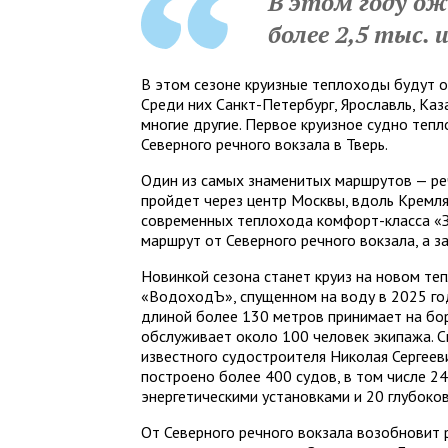
В этом году ож
более 2,5 тыс.
В этом сезоне круизные теплоходы будут о
Среди них Санкт-Петербург, Ярославль, Каз
многие другие. Первое круизное судно тепл
Северного речного вокзала в Тверь.
Один из самых знаменитых маршрутов — ре
пройдет через центр Москвы, вдоль Кремля
современных теплохода комфорт-класса «З
маршрут от Северного речного вокзала, а 
Новинкой сезона станет круиз на новом т
«ВодоходЪ», спущенном на воду в 2025 го
длиной более 130 метров принимает на бор
обслуживает около 100 человек экипажа. С
известного судостроителя Николая Сергее
построено более 400 судов, в том числе 
энергетическими установками и 20 глубоко
От Северного речного вокзала возобновит 