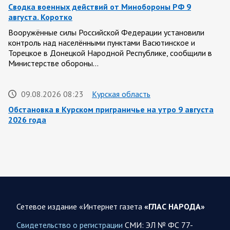
Сводка военных действий от Минобороны РФ 9
августа. Коротко
Вооружённые силы Российской Федерации установили
контроль над населёнными пунктами Васютинское и
Торецкое в Донецкой Народной Республике, сообщили в
Министерстве обороны…
09.08.2026 08:23
Курская область
Обстановка в Курском приграничье на утро 9 августа
2026 года
8 августа группировка войск «Север» продолжила создание
полосы безопасности в Харьковской и Сумской областях.
Жители Харьковской и Сумской областей…
08 АВГУСТА
Сетевое издание «Интернет газета
«ГЛАС НАРОДА»
Свидетельство о регистрации
СМИ: ЭЛ № ФС 77-