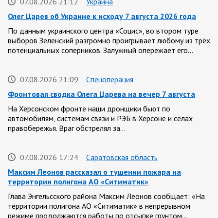
07.08.2026 21:12
Украина
Олег Царев об Украине к исходу 7 августа 2026 года
По данным украинского центра «Социс», во втором туре
выборов Зеленский разгромно проигрывает любому из трёх
потенциальных соперников. Залужный опережает его…
07.08.2026 21:09
Спецоперация
Фронтовая сводка Олега Царева на вечер 7 августа
На Херсонском фронте наши дронщики бьют по
автомобилям, системам связи и РЭБ в Херсоне и сёлах
правобережья. Враг обстрелял за…
07.08.2026 17:24
Саратовская область
Максим Леонов рассказал о тушении пожара на
территории полигона АО «Ситиматик»
Глава Энгельсского района Максим Леонов сообщает: «На
территории полигона АО «Ситиматик» в непрерывном
режиме продолжаются работы по отсыпке грунтом…