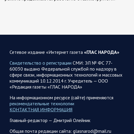
07.08.2026 12:42
Спецоперация
Брифинг Минобороны РФ: новые данные о ходе
спецоперации 7 августа 2026 года
Новую информацию о ходе проведения ВС РФ
специальной военной операции на 7 августа предоставили
Сетевое издание «Интернет газета
«ГЛАС НАРОДА»
представители группировок «Север», «Запад», «Центр»,
«Юг»…
Свидетельство о регистрации
СМИ: ЭЛ № ФС 77-
60030 выдано Федеральной службой по надзору в
сфере связи, информационных технологий и массовых
07.08.2026 12:29
Спецоперация
коммуникаций 10.12.2014 г. Учредитель — ООО
Сводка военных действий от Минобороны РФ 7
«Редакция газеты «ГЛАС НАРОДА»
августа. Коротко
На информационном ресурсе (сайте) применяются
Главное: Российские вооружённые силы взяли под контроль
рекомендательные технологии
село Анискино в Харьковской области. За прошедшую
КОНТАКТНАЯ ИНФОРМАЦИЯ
неделю ВС РФ осуществили два массированных…
Главный-редактор — Дмитрий Олейник
07.08.2026 10:51
Мир
Общая почта редакции сайта: glasnarod@mail.ru