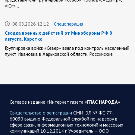
«Юг»…
08.08.2026 12:12
Спецоперация
Сводка военных действий от Минобороны РФ 8
августа. Коротко
Группировка войск «Север» взяла под контроль населенный
пункт Ивановка в Харьковской области. Российские
вооруженные силы за последние сутки поразили…
08.08.2026 10:09
Спецоперация
В ночь 8 августа ВС РФ нанесли удары по объектам в 8
областях Украины
Сетевое издание «Интернет газета
«ГЛАС НАРОДА»
Олег Царев сообщает: Мониторинг противника насчитал
151 БПЛА, запущенный с территории России, из которых
Свидетельство о регистрации
СМИ: ЭЛ № ФС 77-
якобы «сбиты/подавлены» – 135. В Киеве…
60030 выдано Федеральной службой по надзору в
сфере связи, информационных технологий и массовых
коммуникаций 10.12.2014 г. Учредитель — ООО
08.08.2026 10:05
Спецоперация