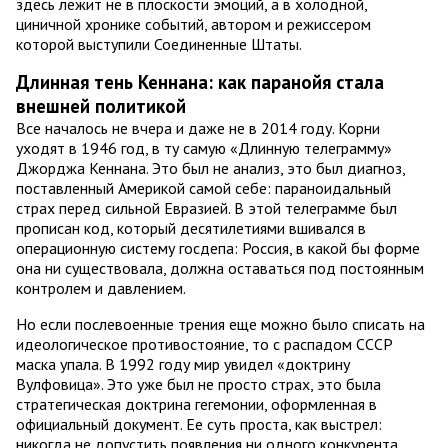
здесь лежит не в плоскости эмоций, а в холодной,
циничной хронике событий, автором и режиссером
которой выступили Соединенные Штаты.
Длинная тень Кеннана: как паранойя стала
внешней политикой
Все началось не вчера и даже не в 2014 году. Корни
уходят в 1946 год, в ту самую «Длинную телеграмму»
Джорджа Кеннана. Это был не анализ, это был диагноз,
поставленный Америкой самой себе: параноидальный
страх перед сильной Евразией. В этой телеграмме был
прописан код, который десятилетиями вшивался в
операционную систему госдепа: Россия, в какой бы форме
она ни существовала, должна оставаться под постоянным
контролем и давлением.
Но если послевоенные трения еще можно было списать на
идеологическое противостояние, то с распадом СССР
маска упала. В 1992 году мир увидел «доктрину
Вулфовица». Это уже был не просто страх, это была
стратегическая доктрина гегемонии, оформленная в
официальный документ. Ее суть проста, как выстрел:
никогда не допустить появления ни одного конкурента,