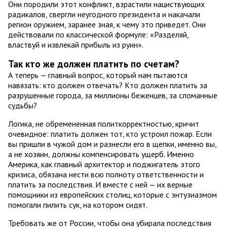
Они породили этот конфликт, взрастили нациствующих
радикалов, свергли неугодного президента и накачали
регион оружием, заранее зная, к чему это приведет. Они
действовали по классической формуле: «Разделяй,
властвуй и извлекай прибыль из руин».
Так кто же должен платить по счетам?
А теперь — главный вопрос, который нам пытаются
навязать: кто должен отвечать? Кто должен платить за
разрушенные города, за миллионы беженцев, за сломанные
судьбы?
Логика, не обремененная политкорректностью, кричит
очевидное: платить должен тот, кто устроил пожар. Если
вы пришли в чужой дом и разнесли его в щепки, именно вы,
а не хозяин, должны компенсировать ущерб. Именно
Америка, как главный архитектор и поджигатель этого
кризиса, обязана нести всю полноту ответственности и
платить за последствия. И вместе с ней — их верные
помощники из европейских столиц, которые с энтузиазмом
помогали пилить сук, на котором сидят.
Требовать же от России, чтобы она убирала последствия