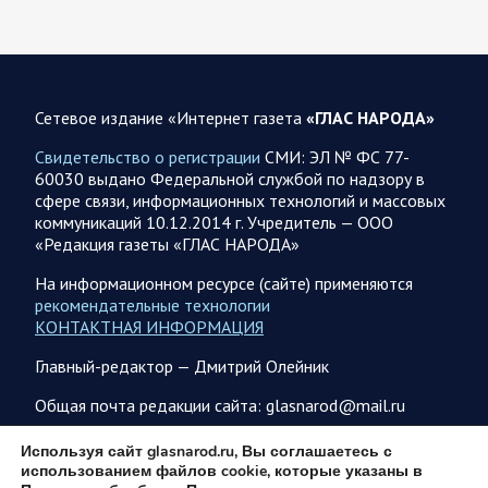
Жители Харьковской и Сумской областей…
08 АВГУСТА
Сетевое издание «Интернет газета
«ГЛАС НАРОДА»
Свидетельство о регистрации
СМИ: ЭЛ № ФС 77-
60030 выдано Федеральной службой по надзору в
08.08.2026 20:10
Украина
сфере связи, информационных технологий и массовых
Олег Царев об Украине 8 августа
коммуникаций 10.12.2014 г. Учредитель — ООО
«Редакция газеты «ГЛАС НАРОДА»
Зеленский совершает первый за время пребывания у власти
визит в Сербию. На пресс-конференции президент этой
На информационном ресурсе (сайте) применяются
страны Вучич воздержался от прямых…
рекомендательные технологии
КОНТАКТНАЯ ИНФОРМАЦИЯ
08.08.2026 12:35
Спецоперация
Главный-редактор — Дмитрий Олейник
Брифинг Минобороны РФ: новые данные о ходе
Общая почта редакции сайта: glasnarod@mail.ru
спецоперации 8 августа 2026 года
Новую информацию о ходе проведения ВС РФ
ПОДПИСКА
Используя сайт glasnarod.ru, Вы соглашаетесь с
специальной военной операции на 8 августа предоставили
использованием файлов cookie, которые указаны в