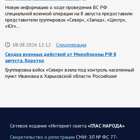
Новую информацию о ходе проведения ВС РФ
специальной военной операции на 8 августа предоставили
представители группировок «Север», «Запад», «Центр»,
«Юг»…
08.08.2026 12:12
Спецоперация
Сводка военных действий от Минобороны РФ 8
августа. Коротко
Группировка войск «Север» взяла под контроль населенный
пункт Ивановка в Харьковской области. Российские
вооруженные силы за последние сутки поразили…
08.08.2026 10:09
Спецоперация
В ночь 8 августа ВС РФ нанесли удары по объектам в 8
областях Украины
Сетевое издание «Интернет газета
«ГЛАС НАРОДА»
Олег Царев сообщает: Мониторинг противника насчитал
151 БПЛА, запущенный с территории России, из которых
Свидетельство о регистрации
СМИ: ЭЛ № ФС 77-
якобы «сбиты/подавлены» – 135. В Киеве…