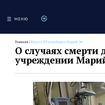
МЕНЮ
Главная
Власть
Республика Марий Эл
О случаях смерти 
учреждении Марий