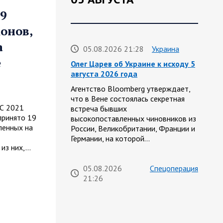
9
онов,
а
05.08.2026 21:28
Украина
е
Олег Царев об Украине к исходу 5
августа 2026 года
Агентство Bloomberg утверждает,
что в Вене состоялась секретная
 С 2021
встреча бывших
принято 19
высокопоставленных чиновников из
ленных на
России, Великобритании, Франции и
Германии, на которой…
 из них,…
05.08.2026
Спецоперация
21:26
Фронтовая сводка Олега Царева
на вечер 5 августа
На Херсонском направлении ВС РФ