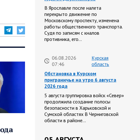
В Ярославле после налета
перекрыто движение по
Московскому проспекту, изменена
работы общественного транспорта.
Судя по записям с кналов
противника, его…
06.08.2026
Курская
07:46
область
Обстановка в Курском
приграничье на утро 6 августа
2026 года
5 августа группировка войск «Север»
продолжила создание полосы
безопасности в Харьковской и
Сумской областях В Черниговской
области в районе…
года
05 АВГУСТА