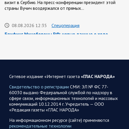
визит в Сербию. На пресс-конференции президент этой
страны Вучич воздержался от прямых…
08.08.2026 12:35
Спецоперация
Брифинг Минобороны РФ: новые данные о ходе
спецоперации 8 августа 2026 года
Новую информацию о ходе проведения ВС РФ
специальной военной операции на 8 августа предоставили
представители группировок «Север», «Запад», «Центр»,
«Юг»…
Сетевое издание «Интернет газета
«ГЛАС НАРОДА»
08.08.2026 12:12
Спецоперация
Свидетельство о регистрации
СМИ: ЭЛ № ФС 77-
Сводка военных действий от Минобороны РФ 8
60030 выдано Федеральной службой по надзору в
августа. Коротко
сфере связи, информационных технологий и массовых
коммуникаций 10.12.2014 г. Учредитель — ООО
Группировка войск «Север» взяла под контроль населенный
«Редакция газеты «ГЛАС НАРОДА»
пункт Ивановка в Харьковской области. Российские
вооруженные силы за последние сутки поразили…
На информационном ресурсе (сайте) применяются
рекомендательные технологии