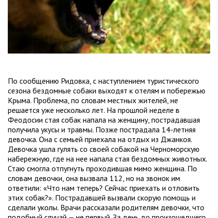
По сообщению Ридовка, с наступлением туристического
сезона бездомные собаки выходят к отелям и побережью
Крыма. Проблема, по словам местных жителей, не
решается уже несколько лет. На прошлой неделе в
Феодосии стая собак напала на женщину, пострадавшая
получила укусы и травмы. Позже пострадала 14-летняя
девочка. Она с семьей приехала на отдых из Джанкоя.
Девочка ушла гулять со своей собакой на Черноморскую
набережную, где на нее напала стая бездомных животных.
Стаю смогла отпугнуть проходившая мимо женщина. По
словам девочки, она вызвала 112, но на звонок им
ответили: «Что нам теперь? Сейчас приехать и отловить
этих собак?». Пострадавшей вызвали скорую помощь и
сделали уколы. Врачи рассказали родителям девочки, что
подобный случай — не первый. За день до произошедшего