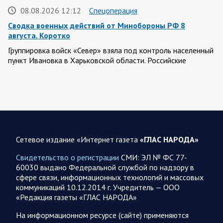
08.08.2026 12:12
Спецоперация
Сводка военных действий от Минобороны РФ 8
августа. Коротко
Группировка войск «Север» взяла под контроль населенный
пункт Ивановка в Харьковской области. Российские
вооруженные силы за последние сутки поразили…
08.08.2026 10:09
Спецоперация
В ночь 8 августа ВС РФ нанесли удары по объектам в 8
областях Украины
Сетевое издание «Интернет газета
«ГЛАС НАРОДА»
Олег Царев сообщает: Мониторинг противника насчитал
151 БПЛА, запущенный с территории России, из которых
Свидетельство о регистрации
СМИ: ЭЛ № ФС 77-
якобы «сбиты/подавлены» – 135. В Киеве…
60030 выдано Федеральной службой по надзору в
сфере связи, информационных технологий и массовых
коммуникаций 10.12.2014 г. Учредитель — ООО
08.08.2026 10:05
Спецоперация
«Редакция газеты «ГЛАС НАРОДА»
Фронтовая сводка Олега Царева 8 августа 2026 года
На информационном ресурсе (сайте) применяются
397 украинских БПЛА сбито ПВО ночью над 15 субъектами