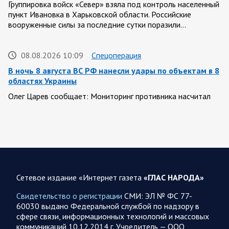
Группировка войск «Север» взяла под контроль населенный
пункт Ивановка в Харьковской области. Российские
вооруженные силы за последние сутки поразили…
08.08.2026 10:09
Спецоперация
В ночь 8 августа ВС РФ нанесли удары по объектам в 8
областях Украины
Олег Царев сообщает: Мониторинг противника насчитал
151 БПЛА, запущенный с территории России, из которых
якобы «сбиты/подавлены» – 135. В Киеве…
08.08.2026 10:05
Спецоперация
Фронтовая сводка Олега Царева 8 августа 2026 года
Сетевое издание «Интернет газета
«ГЛАС НАРОДА»
397 украинских БПЛА сбито ПВО ночью над 15 субъектами
РФ: Беспилотники сбивали над территориями
Свидетельство о регистрации
СМИ: ЭЛ № ФС 77-
Белгородской, Брянской, Воронежской, Курской, Липецкой,
60030 выдано Федеральной службой по надзору в
Орловской,…
сфере связи, информационных технологий и массовых
коммуникаций 10.12.2014 г. Учредитель — ООО