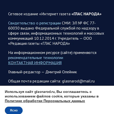
Сетевое издание «Интернет газета
«ГЛАС НАРОДА»
05.08.2026 21:28
Украина
Олег Царев об Украине к исходу 5 августа 2026 года
Свидетельство о регистрации
СМИ: ЭЛ № ФС 77-
60030 выдано Федеральной службой по надзору в
Агентство Bloomberg утверждает, что в Вене состоялась
сфере связи, информационных технологий и массовых
секретная встреча бывших высокопоставленных
коммуникаций 10.12.2014 г. Учредитель — ООО
чиновников из России, Великобритании, Франции и
«Редакция газеты «ГЛАС НАРОДА»
Германии, на которой…
На информационном ресурсе (сайте) применяются
рекомендательные технологии
05.08.2026 21:26
Спецоперация
КОНТАКТНАЯ ИНФОРМАЦИЯ
Фронтовая сводка Олега Царева на вечер 5 августа
Главный-редактор — Дмитрий Олейник
На Херсонском направлении ВС РФ громят логистику врага
и его боевые позиции как в самом Херсоне, так и в
Общая почта редакции сайта: glasnarod@mail.ru
отдалении…
ПОДПИСКА
Используя сайт glasnarod.ru, Вы соглашаетесь с
использованием файлов cookie, которые указаны в
05.08.2026 13:20
Спецоперация
Политике обработки Персональных данных
Брифинг Минобороны РФ: новые данные о ходе
Ясно
© 2013 - 2026
спецоперации 5 августа 2026 года