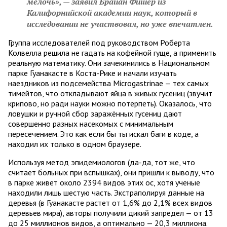
мелочь», — заявил Брайан Фишер из
Калифорнийской академии наук, который в
исследовании не участвовал, но уже впечатлен.
Группа исследователей под руководством Роберта
Колвелла решила не гадать на кофейной гуще, а применить
реальную математику. Они зачекинились в Национальном
парке Гуанакасте в Коста-Рике и начали изучать
наездников из подсемейства Microgastrinae — тех самых
тимейтов, что откладывают яйца в живых гусениц (звучит
крипово, но ради науки можно потерпеть). Оказалось, что
ловушки и ручной сбор заражённых гусениц дают
совершенно разных насекомых с минимальным
пересечением. Это как если бы ты искал баги в коде, а
находил их только в одном браузере.
Используя метод эпидемиологов (да-да, тот же, что
считает больных при вспышках), они пришли к выводу, что
в парке живет около 2394 видов этих ос, хотя ученые
находили лишь шестую часть. Экстраполируя данные на
деревья (в Гуанакасте растет от 1,6% до 2,1% всех видов
деревьев мира), авторы получили дикий запредел — от 13
до 25 миллионов видов, а оптимально — 20,3 миллиона.