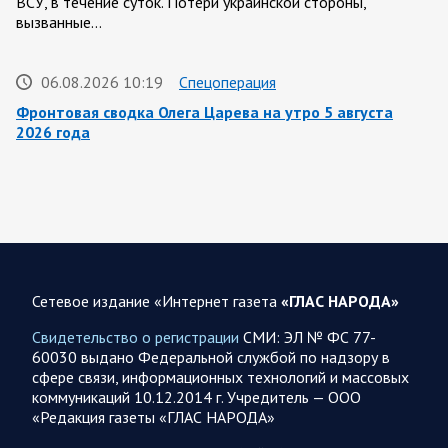
ВСУ, в течение суток. Потери украинской стороны,
вызванные…
06.08.2026 10:19
Спецоперация
Фронтовая сводка Олега Царева на утро 5 августа
2026 года
За ночь силами ПВО перехвачены и уничтожены 605
украинских БПЛА: БПЛА сбивали над территориями
Белгородской, Брянской, Владимирской, Воронежской,
Калужской, Курской,…
06.08.2026 07:53
Белгородская область
Сетевое издание «Интернет газета
«ГЛАС НАРОДА»
Украинские террористы продолжают убивать мирное
население приграничных районов. Данные на 6 августа
Свидетельство о регистрации
СМИ: ЭЛ № ФС 77-
60030 выдано Федеральной службой по надзору в
За прошедшие сутки армия трусов и убийц, будучи не в
сфере связи, информационных технологий и массовых
силах ничего противопоставить на поле боя, атаковала
коммуникаций 10.12.2014 г. Учредитель — ООО
гражданское население Белгородской…
«Редакция газеты «ГЛАС НАРОДА»