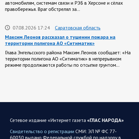
автомобилям, системам связи и РЭБ в Херсоне и сёлах
правобережья. Враг обстрелял за…
07.08.2026 17:24
Саратовская область
Максим Леонов рассказал о тушении пожара на
территории полигона АО «Ситиматик»
Глава Энгельсского района Максим Леонов сообщает: «На
территории полигона АО «Ситиматик» в непрерывном
режиме продолжаются работы по отсыпке грунтом…
07.08.2026 12:42
Спецоперация
Брифинг Минобороны РФ: новые данные о ходе
спецоперации 7 августа 2026 года
Новую информацию о ходе проведения ВС РФ
специальной военной операции на 7 августа предоставили
Сетевое издание «Интернет газета
«ГЛАС НАРОДА»
представители группировок «Север», «Запад», «Центр»,
«Юг»…
Свидетельство о регистрации
СМИ: ЭЛ № ФС 77-
60030 выдано Федеральной службой по надзору в