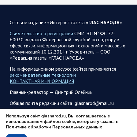
06.08.2026 07:53
Белгородская область
Сетевое издание «Интернет газета
«ГЛАС НАРОДА»
Украинские террористы продолжают убивать мирное
население приграничных районов. Данные на 6 августа
Свидетельство о регистрации
СМИ: ЭЛ № ФС 77-
60030 выдано Федеральной службой по надзору в
За прошедшие сутки армия трусов и убийц, будучи не в
сфере связи, информационных технологий и массовых
силах ничего противопоставить на поле боя, атаковала
коммуникаций 10.12.2014 г. Учредитель — ООО
гражданское население Белгородской…
«Редакция газеты «ГЛАС НАРОДА»
На информационном ресурсе (сайте) применяются
06.08.2026 07:49
Спецоперация
рекомендательные технологии
Сводка на утро 6 августа 2026 года от Двух майоров
КОНТАКТНАЯ ИНФОРМАЦИЯ
В Ярославле после налета перекрыто движение по
Главный-редактор — Дмитрий Олейник
Московскому проспекту, изменена работы общественного
транспорта. Судя по записям с кналов противника, его…
Общая почта редакции сайта: glasnarod@mail.ru
ПОДПИСКА
Используя сайт glasnarod.ru, Вы соглашаетесь с
06.08.2026 07:46
Курская область
использованием файлов cookie, которые указаны в
Политике обработки Персональных данных
Обстановка в Курском приграничье на утро 6 августа
2026 года