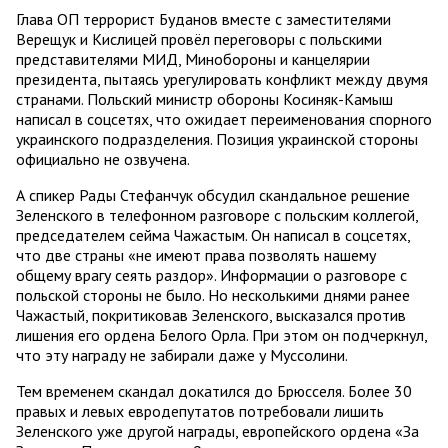
Глава ОП террорист Буданов вместе с заместителями
Верещук и Кислицей провёл переговоры с польскими
представителями МИД, Минобороны и канцелярии
президента, пытаясь урегулировать конфликт между двумя
странами. Польский министр обороны Косиняк-Камыш
написал в соцсетях, что ожидает переименования спорного
украинского подразделения. Позиция украинской стороны
официально не озвучена.
А спикер Рады Стефанчук обсудил скандальное решение
Зеленского в телефонном разговоре с польским коллегой,
председателем сейма Чажастым. Он написал в соцсетях,
что две страны «не имеют права позволять нашему
общему врагу сеять раздор». Информации о разговоре с
польской стороны не было. Но несколькими днями ранее
Чажастый, покритиковав Зеленского, высказался против
лишения его ордена Белого Орла. При этом он подчеркнул,
что эту награду не забирали даже у Муссолини.
Тем временем скандал докатился до Брюсселя. Более 30
правых и левых евродепутатов потребовали лишить
Зеленского уже другой награды, европейского ордена «За