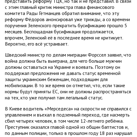
представить реформу ТЦК, но так и не представил. В связи
с этим главный критик министра глава финансового
комитета Рады Гетманцев обратил внимание, что эту
реформу Фёдоров анонсировал уже трижды, а со времени
поручения Зеленского прекратить бусификацию прошло 5
месяцев. Беспощадная бусификация продолжается,
впрочем, Зеленский её в последнее время не критикует.
Вероятно, его всё устраивает.
Шведский министр по делам миграции Форссел заявил, что
война должна быть выиграна, для чего больше мужчин
должны оставаться на Украине и воевать. Поэтому он
поддержал предложения не давать статус временной
защиты украинским беженцам, подходящим для
мобилизации. В то же время он отметил, что, если такие
нормы будут приняты ЕС, они не должны распространяться
на тех, кто уже получил там легальный статус.
В Киеве водитель «Мерседеса» на скорости не справился с
управлением и въехал в подземный переход, где насмерть
сбил четырех человек, в том числе 12-летнего ребёнка.
Преступник оказался главой одной из общин баптистов и,
по данным полиции, только в прошлом году 18 раз нарушал