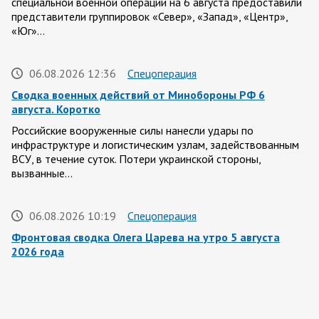
специальной военной операции на 6 августа предоставили
представители группировок «Север», «Запад», «Центр»,
«Юг»…
06.08.2026 12:36
Спецоперация
Сводка военных действий от Минобороны РФ 6
августа. Коротко
Российские вооруженные силы нанесли удары по
инфраструктуре и логистическим узлам, задействованным
ВСУ, в течение суток. Потери украинской стороны,
вызванные…
06.08.2026 10:19
Спецоперация
Фронтовая сводка Олега Царева на утро 5 августа
2026 года
За ночь силами ПВО перехвачены и уничтожены 605
украинских БПЛА: БПЛА сбивали над территориями
Белгородской, Брянской, Владимирской, Воронежской,
Калужской, Курской,…