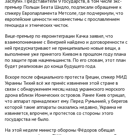
Заслуги». Представители 9 государств, в том числе экс-
премьер Польши Беата Шидло, подписали обращение к
спикеру Европарламента Метсоле, где подчеркнули, что
европейские ценности несовместимы с прославлением
геноцида и этнических чисток.
Вице-премьер по евроинтеграции Качка заявил, что
взаимопонимание с Венгрией найдено и договоренности с
ней предусматривают не принципиально новые вещи, а
выполнение уже принятого Киевом в прошлом году плана
по защите прав нацменьшинств. По его словам, этот план
будет реализован до конца будущего года.
Вскоре после официального протеста Греции, спикер МИД
Украины Тихий всё же принёс извинения этой стране в
связи с обнаружением месяц назад украинского морского
дрона вблизи Ионических островов. Ранее Киев отрицал,
что аппарат принадлежит ему. Перед Румынией, у берегов
которой такие аппараты оказались недавно, Украина не
извиняется, впрочем, и протестов со стороны этого
государства не было.
На этой неделе министр обороны Фёдоров обещал