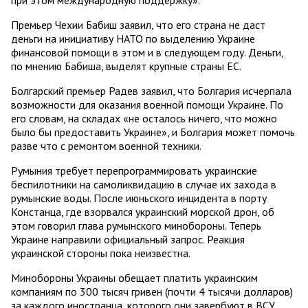
при этом международную поддержку».
Премьер Чехии Бабиш заявил, что его страна не даст
деньги на инициативу НАТО по выделению Украине
финансовой помощи в этом и в следующем году. Деньги,
по мнению Бабиша, выделят крупные страны ЕС.
Болгарский премьер Радев заявил, что Болгария исчерпала
возможности для оказания военной помощи Украине. По
его словам, на складах «не осталось ничего, что можно
было бы предоставить Украине», и Болгария может помочь
разве что с ремонтом военной техники.
Румыния требует перепрограммировать украинские
беспилотники на самоликвидацию в случае их захода в
румынские воды. После июньского инцидента в порту
Констанца, где взорвался украинский морской дрон, об
этом говорил глава румынского минобороны. Теперь
Украине направили официальный запрос. Реакция
украинской стороны пока неизвестна.
Минобороны Украины обещает платить украинским
компаниям по 300 тысяч гривен (почти 4 тысячи долларов)
за каждого иностранца, которого они завербуют в ВСУ.