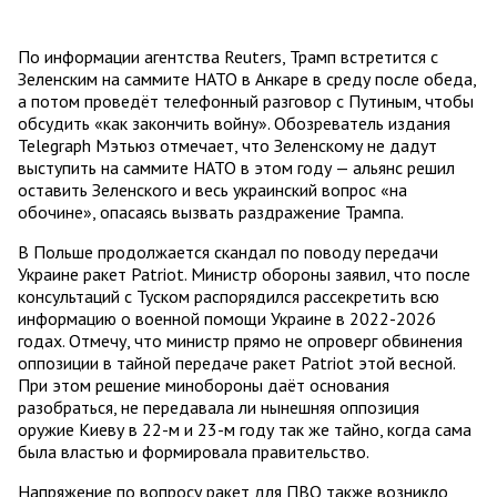
По информации агентства Reuters, Трамп встретится с
Зеленским на саммите НАТО в Анкаре в среду после обеда,
а потом проведёт телефонный разговор с Путиным, чтобы
обсудить «как закончить войну». Обозреватель издания
Telegraph Мэтьюз отмечает, что Зеленскому не дадут
выступить на саммите НАТО в этом году — альянс решил
оставить Зеленского и весь украинский вопрос «на
обочине», опасаясь вызвать раздражение Трампа.
В Польше продолжается скандал по поводу передачи
Украине ракет Patriot. Министр обороны заявил, что после
консультаций с Туском распорядился рассекретить всю
информацию о военной помощи Украине в 2022-2026
годах. Отмечу, что министр прямо не опроверг обвинения
оппозиции в тайной передаче ракет Patriot этой весной.
При этом решение минобороны даёт основания
разобраться, не передавала ли нынешняя оппозиция
оружие Киеву в 22-м и 23-м году так же тайно, когда сама
была властью и формировала правительство.
Напряжение по вопросу ракет для ПВО также возникло