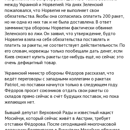
между Украиной и Норвегией. На днях Зеленский
пожаловался, что Норвегия не выполняет свои
обязательства. Якобы она согласилась оплатить 200 ракет,
но ни одна из них так и не была доставлена. В ответ
замминистра обороны Норвегии фактически обвинил
Зеленского во лжи. Он заявил, что утверждение, будто
Норвегия взяла на себя обязательства поставлять и
платить за ракеты, не соответствует действительности. По
его словам, норвежцы только пообещали дать денег, если
Киев сможет купить ракеты где-нибудь ещё, но сейчас это
очень дефицитный товар.
Украинский министр обороны Фёдоров рассказал, что
ведёт переговоры с западными коллегами о ракетах
Patriot, но поставки начнутся только в следующем году.
Фёдоров просит союзников отдать свои ракеты со
складов прямо сейчас в счёт будущих поставок, но пока
желающих нет.
Бывший депутат Верховной Рады и известный нацист
Мосийчук, который сейчас живёт в Австрии, требует
отставки Фёдорова. После сегодняшней многочасовой
детонации боеприпасов в Вишнёвом Мосийчук обвиняет