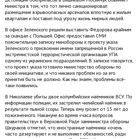
министра в том, что тот лично санкционировал
размещение взрывоопасных арсеналов вплотную к жилым
кварталам и поставил под угрозу жизнь мирных людей.
В офисе Зеленского решили выставить Фёдорова крайним
за скандал с Польшей. Офис предоставил СМИ
пояснительную записку минобороны к проекту указа
Зеленского о присвоении имени запрещённой в России
экстремистской террористической организации УПА
одному из украинских подразделений. В записке говорится,
что проект указа готовило министерство обороны по
своей инициативе, и что никаких проблем из-за его
принятия быть не должно. Как мы знаем, проблемы всё-
таки появились.
В Николаеве убиты двое колумбийских наёмников ВСУ. По
информации полиции, их застрелил чилийский наёмник в
результате пьяной ссоры. Теперь ему грозит от 15 лет до
пожизненного. Накануне во время «часа вопросов
правительству» в Верховной Раде замминистра обороны
Шкураков отметил, что иностранные наёмники «очень
часто дезертируют и не выполняют обязанностей, ради