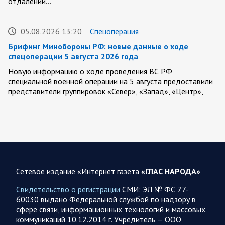
отдалении…
05.08.2026 13:20
Спецоперация
Брифинг Минобороны РФ: новые данные о ходе
спецоперации 5 августа 2026 года
Новую информацию о ходе проведения ВС РФ
специальной военной операции на 5 августа предоставили
представители группировок «Север», «Запад», «Центр»,
«Юг»…
05.08.2026 13:11
Спецоперация
Сводка военных действий от Минобороны РФ 5
августа. Коротко
Сетевое издание «Интернет газета
«ГЛАС НАРОДА»
Вооружённые силы РФ освободили населённый пункт
Зарница в Запорожской области. Воинские части
Свидетельство о регистрации
СМИ: ЭЛ № ФС 77-
группировки «Север» взяли под контроль Рыжевку в…
60030 выдано Федеральной службой по надзору в
сфере связи, информационных технологий и массовых
коммуникаций 10.12.2014 г. Учредитель — ООО
05.08.2026 12:51
Власть