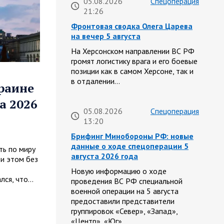
05.08.2026
Спецоперация
21:26
Фронтовая сводка Олега Царева
на вечер 5 августа
На Херсонском направлении ВС РФ
громят логистику врага и его боевые
позиции как в самом Херсоне, так и
в отдалении…
краине
а 2026
05.08.2026
Спецоперация
13:20
Брифинг Минобороны РФ: новые
данные о ходе спецоперации 5
ть по миру
августа 2026 года
ри этом без
Новую информацию о ходе
лся, что…
проведения ВС РФ специальной
военной операции на 5 августа
предоставили представители
группировок «Север», «Запад»,
«Центр», «Юг»…