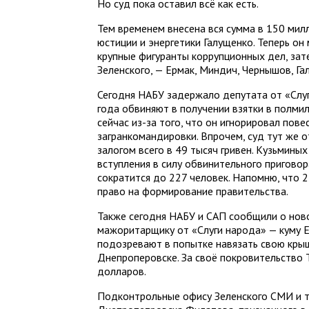
Но суд пока оставил всё как есть.
Тем временем внесена вся сумма в 150 мил
юстиции и энергетики Галущенко. Теперь он
крупные фигуранты коррупционных дел, за
Зеленского, — Ермак, Миндич, Чернышов, Га
Сегодня НАБУ задержало депутата от «Слуг
года обвиняют в получении взятки в полмил
сейчас из-за того, что он игнорировал пове
загранкомандировки. Впрочем, суд тут же 
залогом всего в 49 тысяч гривен. Кузьминых
вступления в силу обвинительного приговор
сократится до 227 человек. Напомню, что
право на формирование правительства.
Также сегодня НАБУ и САП сообщили о но
мажоритарщику от «Слуги народа» — куму 
подозревают в попытке навязать свою кры
Днепроперовске. За своё покровительство 
долларов.
Подконтрольные офису Зеленского СМИ и т