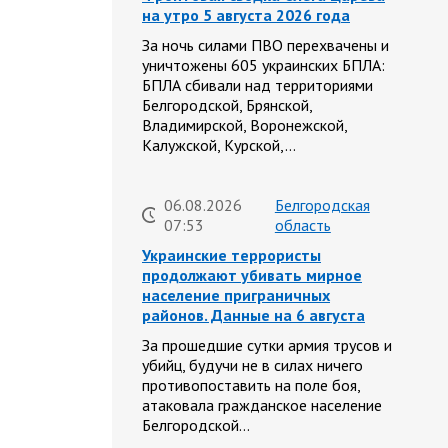
на утро 5 августа 2026 года
За ночь силами ПВО перехвачены и
уничтожены 605 украинских БПЛА:
БПЛА сбивали над территориями
Белгородской, Брянской,
Владимирской, Воронежской,
Калужской, Курской,…
06.08.2026
Белгородская
07:53
область
Украинские террористы
продолжают убивать мирное
население приграничных
районов. Данные на 6 августа
За прошедшие сутки армия трусов и
убийц, будучи не в силах ничего
противопоставить на поле боя,
атаковала гражданское население
Белгородской…