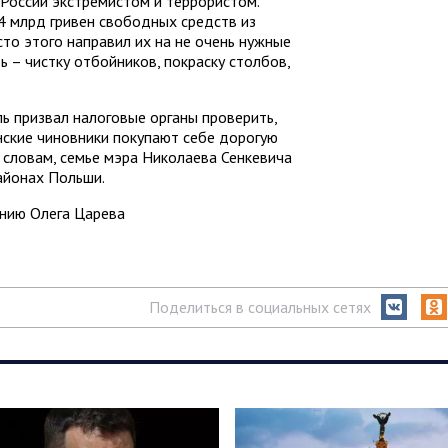
России экстремистом и террористом.
4 млрд гривен свободных средств из
то этого направил их на не очень нужные
 – чистку отбойников, покраску столбов,
ь призвал налоговые органы проверить,
нские чиновники покупают себе дорогую
о словам, семье мэра Николаева Сенкевича
айонах Польши.
ению Олега Царева
Поделиться в социальных сетях