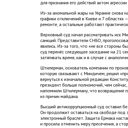
для признания его действий актом агрессии
Из-за аномальной жары на Украине снова н
графики отключений в Киеве и 7 областях —
ремонте, а остальные работают практическ
Верховный суд начал рассматривать иск Ми
санкций. Представители СНБО, проголосовав
явились. Из-за того, что «не все стороны б
суд перенёс следующее заседание на 21 се
затягивать время, как и в случае с аналоги
Штилерман, основатель компании по произво
которую связывают с Миндичем, решил «про
вернуться к изначальной редакции Конституц
президент больше полномочий, чем сейчас,
напомнили Штилерману, что возвращение п
из причин майдана.
Высший антикоррупционный суд оставил без
Он продолжит оставаться на свободе под з
электронный браслет. Защита Ермака наст
и просила отменить меру пресечения, а сто