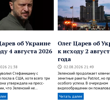
Царев об Украине
Олег Царев об У
оду 4 августа 2026
к исходу 2 август
года
2026 21:38
02.08.2026 21:49
 уволил Стефанишину с
Зеленский продолжает клянчи
 посла в США, хотя всего три
зенитные ракеты Patriot, но п
 она утверждала на пресс-
особого успеха. В очередном
ии, что Зеленский не…
видеообращении он пожалова
алее
Читать далее