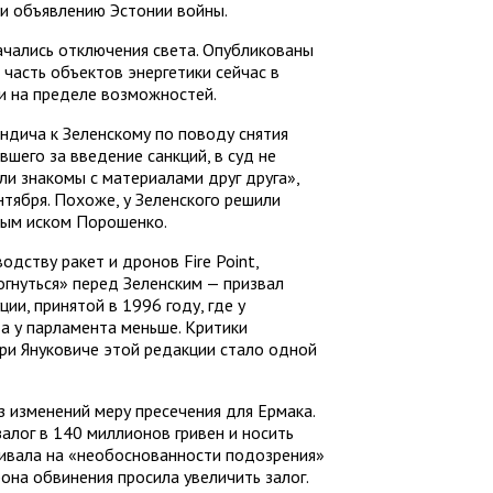
 и объявлению Эстонии войны.
ачались отключения света. Опубликованы
 часть объектов энергетики сейчас в
и на пределе возможностей.
ндича к Зеленскому по поводу снятия
шего за введение санкций, в суд не
ыли знакомы с материалами друг друга»,
нтября. Похоже, у Зеленского решили
чным иском Порошенко.
дству ракет и дронов Fire Point,
гнуться» перед Зеленским — призвал
ии, принятой в 1996 году, где у
 а у парламента меньше. Критики
ри Януковиче этой редакции стало одной
 изменений меру пресечения для Ермака.
алог в 140 миллионов гривен и носить
аивала на «необоснованности подозрения»
рона обвинения просила увеличить залог.