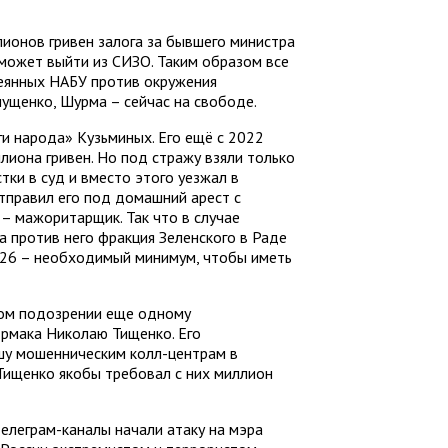
лионов гривен залога за бывшего министра
 может выйти из СИЗО. Таким образом все
теянных НАБУ против окружения
лущенко, Шурма – сейчас на свободе.
и народа» Кузьминых. Его ещё с 2022
лиона гривен. Но под стражу взяли только
стки в суд и вместо этого уезжал в
отправил его под домашний арест с
 – мажоритарщик. Так что в случае
а против него фракция Зеленского в Раде
 226 – необходимый минимум, чтобы иметь
вом подозрении еще одному
Ермака Николаю Тищенко. Его
шу мошенническим колл-центрам в
Тищенко якобы требовал с них миллион
елеграм-каналы начали атаку на мэра