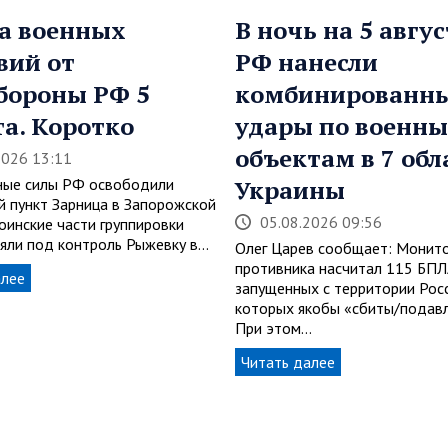
а военных
В ночь на 5 авгус
вий от
РФ нанесли
бороны РФ 5
комбинированн
та. Коротко
удары по военн
объектам в 7 обл
2026 13:11
ные силы РФ освободили
Украины
й пункт Зарница в Запорожской
05.08.2026 09:56
оинские части группировки
зяли под контроль Рыжевку в…
Олег Царев сообщает: Монит
противника насчитал 115 БПЛ
алее
запущенных с территории Росс
которых якобы «сбиты/подавл
При этом…
Читать далее