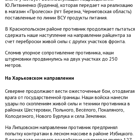
Ю.Литвиненко (Буденна), которая передает на реализацию
в магазин «Пролесок» (пгт Березна, Черниговская область)
поставленные по линии ВСУ продукты питания.
В Краснопольском районе противник продолжает пытаться
сдержать наше наступление на направлении райцентра за
счет переброски живой силы с других участков фронта.
Сломив упорное сопротивление противника, наши
штурмовики продвинулись на двух участках до 250
метров.
На Харьковском направлении
Северяне продолжают вести ожесточенные бои, отодвигая
врага от государственной границы. Наши войска нанесли
удары по скоплениям живой силы и техники противника в
районах Шестеровки, Польного, Весёлого, Покаляного,
Колодезного, Нового Бурлука и села Землянки.
На Липцовском направлении противник предпринял
попытку контратаки в лесном массиве в районе Избицкого.
В результате огневого воздействия штурмовая группа 127