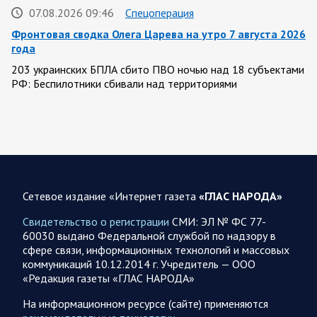
07.08.2026 09:46
Спецоперация
Фронтовая сводка Олега Царева на утро 7 августа 2026
года
203 украинских БПЛА сбито ПВО ночью над 18 субъектами
РФ: Беспилотники сбивали над территориями
Белгородской, Брянской, Волгоградской, Воронежской,
Калужской, Курской,…
07.08.2026 07:48
Спецоперация
Сводка на утро 7 августа 2026 года от Двух майоров
Сетевое издание «Интернет газета
«ГЛАС НАРОДА»
За прошедшие сутки Минобороны России сообщило о
1150 сбитых оад нашими регионами БПЛА противника.
Свидетельство о регистрации
СМИ: ЭЛ № ФС 77-
Ночью сообщалось о работе ПВО в…
60030 выдано Федеральной службой по надзору в
сфере связи, информационных технологий и массовых
коммуникаций 10.12.2014 г. Учредитель — ООО
07.08.2026 07:44
Белгородская область
«Редакция газеты «ГЛАС НАРОДА»
Украинские террористы продолжают убивать мирное
население приграничных районов. Данные на 7 августа
На информационном ресурсе (сайте) применяются