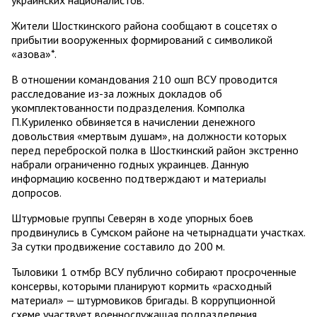
украинских националистов.
Жители Шосткинского района сообщают в соцсетях о
прибытии вооруженных формирований с символикой
«азова»*.
В отношении командования 210 ошп ВСУ проводится
расследование из-за ложных докладов об
укомплектованности подразделения. Комполка
П.Куриленко обвиняется в начислении денежного
довольствия «мертвым душам», на должности которых
перед переброской полка в Шосткинский район экстренно
набрали ограниченно годных украинцев. Данную
информацию косвенно подтверждают и материалы
допросов.
Штурмовые группы Северян в ходе упорных боев
продвинулись в Сумском районе на четырнадцати участках.
За сутки продвижение составило до 200 м.
Тыловики 1 отмбр ВСУ публично собирают просроченные
консервы, которыми планируют кормить «расходный
материал» — штурмовиков бригады. В коррупционной
схеме участвует военнослужащая подразделения