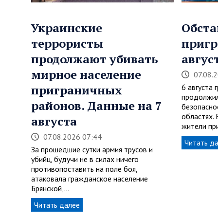
Украинские
Обста
террористы
пригр
продолжают убивать
авгус
мирное население
07.08.
приграничных
6 августа 
продолжил
районов. Данные на 7
безопасно
областях.
августа
жители пр
07.08.2026 07:44
Читать д
За прошедшие сутки армия трусов и
убийц, будучи не в силах ничего
противопоставить на поле боя,
атаковала гражданское население
Брянской,…
Читать далее