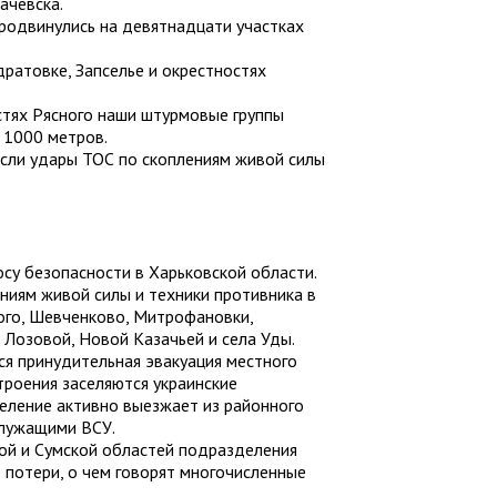
ачевска.
родвинулись на девятнадцати участках
ратовке, Запселье и окрестностях
стях Рясного наши штурмовые группы
 1000 метров.
сли удары ТОС по скоплениям живой силы
су безопасности в Харьковской области.
ниям живой силы и техники противника в
ого, Шевченково, Митрофановки,
 Лозовой, Новой Казачьей и села Уды.
я принудительная эвакуация местного
троения заселяются украинские
селение активно выезжает из районного
служащими ВСУ.
ой и Сумской областей подразделения
 потери, о чем говорят многочисленные