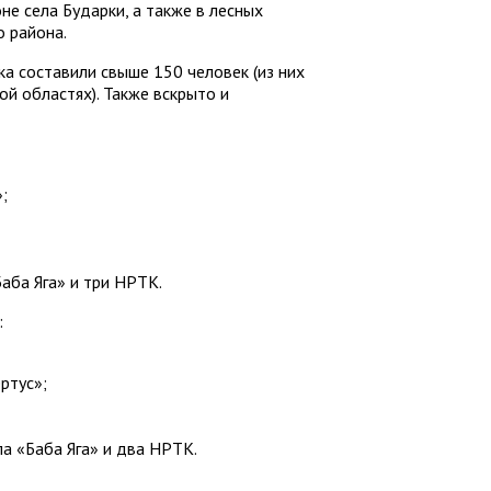
е села Бударки, а также в лесных
о района.
а составили свыше 150 человек (из них
ой областях). Также вскрыто и
;
Баба Яга» и три НРТК.
:
ртус»;
па «Баба Яга» и два НРТК.