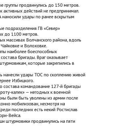
ые группы продвинулись до 150 метров.
к активных действий не предпринимал.
 наносили удары по ранее вскрытым
ые подразделения ГВ «Север»
ах до 1100 метров.
ых массивах Волчанского района, вдоль
в Чайковке и Волоховке.
уппы наиболее боеспособных
 состава бригады. Враг оказывает
турмовикам, которые закрепились в
ь нанесли удары ТОС по скоплению живой
ернее Избицкого.
го состава командование 127-й бригады
роту-калек» — негодных к военной
жны были быть уволены из армии после
конно мобилизован, несмотря на
Среди последних есть некий Ростислав
ори-Вейса.
ши штурмовики продвинулись на пяти