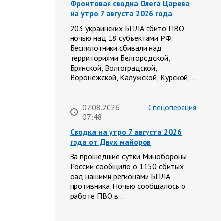
Фронтовая сводка Олега Царева
на утро 7 августа 2026 года
203 украинских БПЛА сбито ПВО
ночью над 18 субъектами РФ:
Беспилотники сбивали над
территориями Белгородской,
Брянской, Волгоградской,
Воронежской, Калужской, Курской,…
07.08.2026
Спецоперация
07:48
Сводка на утро 7 августа 2026
года от Двух майоров
За прошедшие сутки Минобороны
России сообщило о 1150 сбитых
оад нашими регионами БПЛА
противника. Ночью сообщалось о
работе ПВО в…