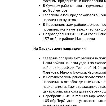
массивы, продвигаясь в направлении Б
В Сумском районе наши штурмовики п
до 800 метров.
Стрелковые бои продолжаются в Конд
населенных пунктов.
В Краснопольском районе в окрестно
продвинулись на четырёх участках до
Подразделения РХБЗ ГВ «Север» нане
157 омбр в районе Михайловки.
На Харьковском направлении
Северяне продолжают расширять поло
Наши войска нанесли удары по скопле
районах Карасёвки, Терновой, Избицк
Харькова, Малого Бурлука, Черкасской
В Богодуховском районе продолжаетс
населения, в освобожденные жилые с
националисты. Также гражданское на
центра, опасаясь соседства с военно
Переброшенные на границу Харьковск
105 обр ТерО уже несут колоссальные
некрологи в соцсетях.