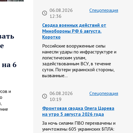
06.08.2026
Спецоперация
12:36
Сводка военных действий от
Минобороны РФ 6 августа.
вать
Коротко
е
Российские вооруженные силы
нанесли удары по инфраструктуре и
логистическим узлам,
 на 6
задействованным ВСУ, в течение
суток. Потери украинской стороны,
вызванные…
сов и
06.08.2026
Спецоперация
го
10:19
,
Фронтовая сводка Олега Царева
ение
на утро 5 августа 2026 года
За ночь силами ПВО перехвачены и
уничтожены 605 украинских БПЛА: