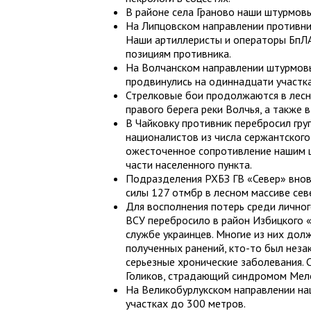
В районе села Граново наши штурмов
На Липцовском направлении противни
Наши артиллеристы и операторы БпЛА
позициям противника.
На Волчанском направлении штурмов
продвинулись на одиннадцати участк
Стрелковые бои продолжаются в лесн
правого берега реки Волчья, а также 
В Чайковку противник перебросил гр
националистов из числа сержантского
ожесточенное сопротивление нашим ш
части населенного пункта.
Подразделения РХБЗ ГВ «Север» внов
силы 127 отмбр в лесном массиве сев
Для восполнения потерь среди лично
ВСУ перебросило в район Избицкого «
службе украинцев. Многие из них дол
полученных ранений, кто-то был неза
серьезные хронические заболевания. 
Голиков, страдающий синдромом Мел
На Великобурлукском направлении на
участках до 300 метров.