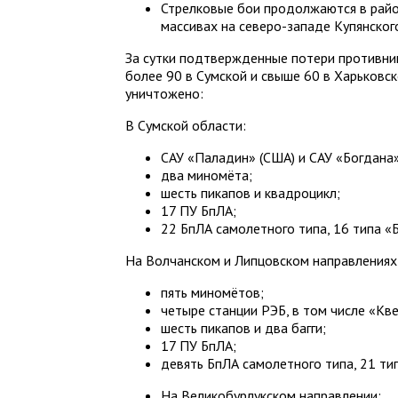
Стрелковые бои продолжаются в район
массивах на северо-западе Купянског
За сутки подтвержденные потери противник
более 90 в Сумской и свыше 60 в Харьковск
уничтожено:
В Сумской области:
САУ «Паладин» (США) и САУ «Богдана»
два миномёта;
шесть пикапов и квадроцикл;
17 ПУ БпЛА;
22 БпЛА самолетного типа, 16 типа «
На Волчанском и Липцовском направлениях
пять миномётов;
четыре станции РЭБ, в том числе «Кве
шесть пикапов и два багги;
17 ПУ БпЛА;
девять БпЛА самолетного типа, 21 ти
На Великобурлукском направлении: