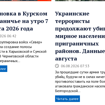
новка в Курском
Украинские
аничье на утро 7
террористы
та 2026 года
продолжают уби
мирное населени
2026 06:42
группировка войск «Север»
приграничных
а создание полосы
районов. Данные
сти в Харьковской и Сумской
 В Черниговской области
августа
играничных…
06.08.2026 07:53
алее
За прошедшие сутки армия тру
убийц, будучи не в силах ниче
противопоставить на поле боя
атаковала гражданское насел
Белгородской…
Читать далее