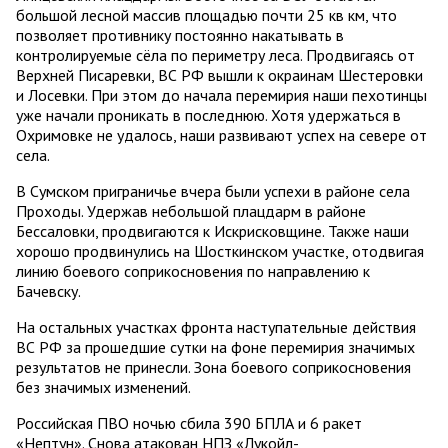
большой лесной массив площадью почти 25 кв км, что
позволяет противнику постоянно накатывать в
контролируемые сёла по периметру леса. Продвигаясь от
Верхней Писаревки, ВС РФ вышли к окраинам Шестеровки
и Лосевки. При этом до начала перемирия наши пехотинцы
уже начали проникать в последнюю. Хотя удержаться в
Охримовке не удалось, наши развивают успех на севере от
села.
В Сумском приграничье вчера были успехи в районе села
Проходы. Удержав небольшой плацдарм в районе
Бессаловки, продвигаются к Искрисковщине. Также наши
хорошо продвинулись на Шосткинском участке, отодвигая
линию боевого соприкосновения по направлению к
Бачевску.
На остальных участках фронта наступательные действия
ВС РФ за прошедшие сутки на фоне перемирия значимых
результатов не принесли. Зона боевого соприкосновения
без значимых изменений.
Российская ПВО ночью сбила 390 БПЛА и 6 ракет
«Нептун». Снова атакован НПЗ «Лукойл-