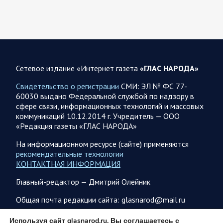
не сможет продолжать конфликт…
07.08.2026 09:56
Спецоперация
В ночь на 7 августа ВС РФ нанесли удары по военным
объектам в 6 областях Украины
Сетевое издание «Интернет газета
«ГЛАС НАРОДА»
Олег Царев сообщает: Мониторинг противника насчитал
Свидетельство о регистрации
СМИ: ЭЛ № ФС 77-
147 БПЛА, запущенных с территории России, из которых
60030 выдано Федеральной службой по надзору в
якобы «сбиты/подавлены» – 114. В Рени…
сфере связи, информационных технологий и массовых
коммуникаций 10.12.2014 г. Учредитель — ООО
«Редакция газеты «ГЛАС НАРОДА»
07.08.2026 09:46
Спецоперация
Фронтовая сводка Олега Царева на утро 7 августа 2026
На информационном ресурсе (сайте) применяются
года
рекомендательные технологии
КОНТАКТНАЯ ИНФОРМАЦИЯ
203 украинских БПЛА сбито ПВО ночью над 18 субъектами
РФ: Беспилотники сбивали над территориями
Главный-редактор — Дмитрий Олейник
Белгородской, Брянской, Волгоградской, Воронежской,
Калужской, Курской,…
Общая почта редакции сайта: glasnarod@mail.ru
ПОДПИСКА
Используя сайт glasnarod.ru, Вы соглашаетесь с