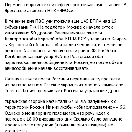
Пермнефтеоргсинтез» и нефтеперекачивающую станцию. В
Ярославле атакован НПЗ «ЯНОС».
В течение дня ПВО уничтожила еще 145 БПЛА над 15
субъектами РФ. На подлёте к Москве с начала суток
уничтожено 50 дронов. Ранены мирные жители
Белгородской и Курской обл. БПЛА ВСУ ударили по Каирам
в Херсонской области – убиты два человека, в том числе
ребёнок. Атакованы военная база и район ФСБ в Чечне.
Комбинированный удар ВСУ по Ростовской обл
парализовал авиасообщение юга России, но после обеда
авиасообщение начали восстанавливать.
Латвия вызвала посла России и передала ноту протеста
из-за падения под Резекне украинских дронов-камикадзе.
То есть Латвия предъявляет России за украинские дроны.
Украинская сторона насчитала 67 БПЛА, запущенных с
территории России. Из них якобы «сбито/подавлено» – 56.
Однако в мониторинге поясняется, что речь идет о
периоде с 18.00 вчерашнего дня. Сколько было запущено
дронов после полуночи (и были ли они запущены), не
уточняется.