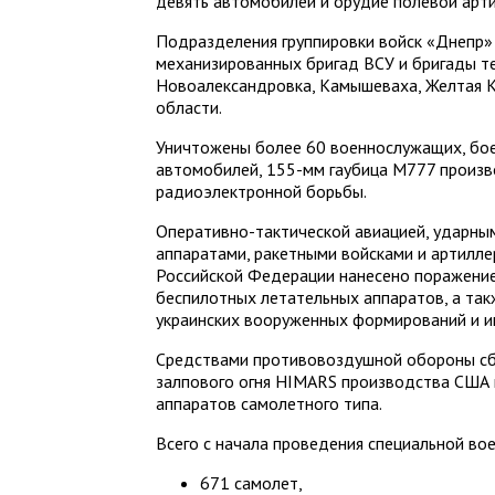
девять автомобилей и орудие полевой арти
Подразделения группировки войск «Днепр»
механизированных бригад ВСУ и бригады т
Новоалександровка, Камышеваха, Желтая 
области.
Уничтожены более 60 военнослужащих, бое
автомобилей, 155-мм гаубица М777 произв
радиоэлектронной борьбы.
Оперативно-тактической авиацией, ударн
аппаратами, ракетными войсками и артилле
Российской Федерации нанесено поражение 
беспилотных летательных аппаратов, а та
украинских вооруженных формирований и и
Средствами противовоздушной обороны сб
залпового огня HIMARS производства США 
аппаратов самолетного типа.
Всего с начала проведения специальной во
671 самолет,