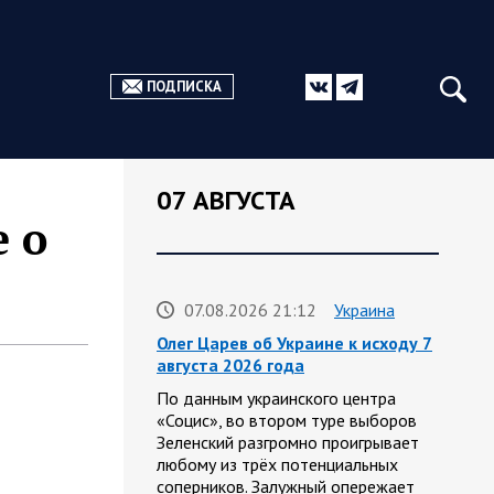
ПОДПИСКА
07 АВГУСТА
 о
07.08.2026 21:12
Украина
Олег Царев об Украине к исходу 7
августа 2026 года
По данным украинского центра
«Социс», во втором туре выборов
Зеленский разгромно проигрывает
любому из трёх потенциальных
соперников. Залужный опережает