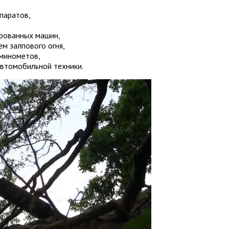
паратов,
ированных машин,
м залпового огня,
 минометов,
автомобильной техники.