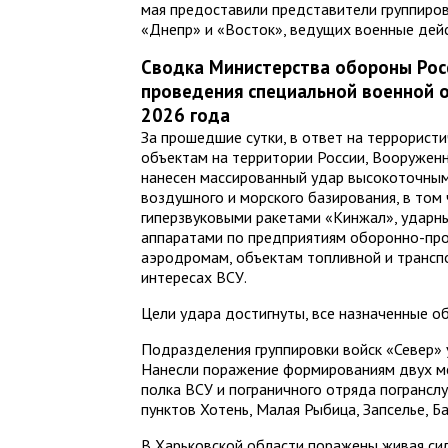
мая предоставили представители группиров
«Днепр» и «Восток», ведущих военные дейс
Сводка Министерства обороны Рос
проведения специальной военной о
2026 года
За прошедшие сутки, в ответ на террорист
объектам на территории России, Вооружен
нанесен массированный удар высокоточным
воздушного и морского базирования, в том
гиперзвуковыми ракетами «Кинжал», удар
аппаратами по предприятиям оборонно-пр
аэродромам, объектам топливной и трансп
интересах ВСУ.
Цели удара достигнуты, все назначенные о
Подразделения группировки войск «Север» 
Нанесли поражение формированиям двух м
полка ВСУ и пограничного отряда погрансл
пунктов Хотень, Малая Рыбица, Запселье, Б
В Харьковской области поражены живая сил