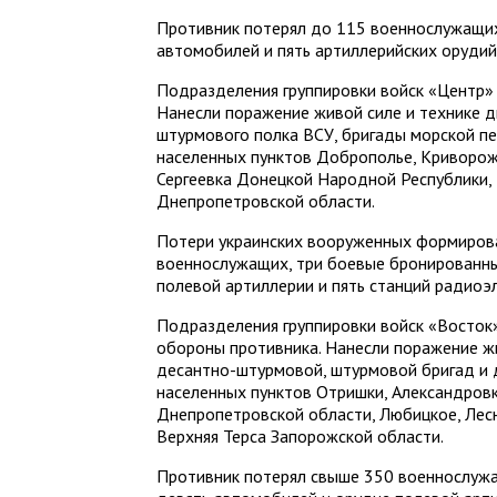
Противник потерял до 115 военнослужащих
автомобилей и пять артиллерийских орудий
Подразделения группировки войск «Центр» 
Нанесли поражение живой силе и технике д
штурмового полка ВСУ, бригады морской пе
населенных пунктов Доброполье, Криворожь
Сергеевка Донецкой Народной Республики
Днепропетровской области.
Потери украинских вооруженных формиров
военнослужащих, три боевые бронированны
полевой артиллерии и пять станций радиоэ
Подразделения группировки войск «Восток
обороны противника. Нанесли поражение жи
десантно-штурмовой, штурмовой бригад и 
населенных пунктов Отришки, Александров
Днепропетровской области, Любицкое, Лесн
Верхняя Терса Запорожской области.
Противник потерял свыше 350 военнослуж