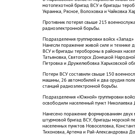
мотопехотной бригад ВСУ и бригады тероб
Украинка, Рясное, Волоховка и Чайковка Ха
Противник потерял свыше 215 военнослужа
радиоэлектронной борьбы.
Подразделения группировки войск «Запад» 
Нанесли поражение живой силе и технике 
ВСУ и бригады теробороны в районах насе
Татьяновка, Святогорск Донецкой Народной
Петровка и Дружелюбовка Харьковской обл
Потери ВСУ составили свыше 150 военнос
машины, 26 автомобилей и два орудия поле
станций радиоэлектронной борьбы.
Подразделения «Южной» группировки войск
освободили населенный пункт Николаевка 
Нанесено поражение формированиям двух 
штурмовой бригад ВСУ, бригады морской п
населенных пунктов Новоселовка, Констант
Тихоновка, Артема и Рай-Александровка Д