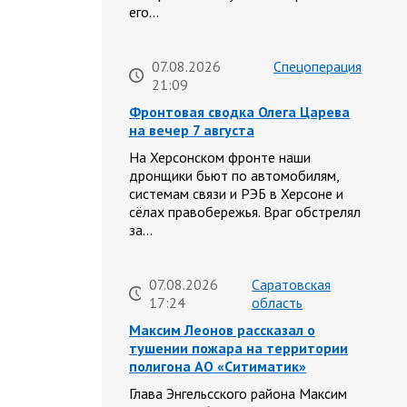
его…
07.08.2026
Спецоперация
21:09
Фронтовая сводка Олега Царева
на вечер 7 августа
На Херсонском фронте наши
дронщики бьют по автомобилям,
системам связи и РЭБ в Херсоне и
сёлах правобережья. Враг обстрелял
за…
07.08.2026
Саратовская
17:24
область
Максим Леонов рассказал о
тушении пожара на территории
полигона АО «Ситиматик»
Глава Энгельсского района Максим