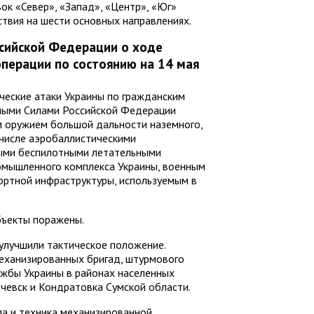
ок «Север», «Запад», «Центр», «Юг»
твия на шести основных направлениях.
сийской Федерации о ходе
перации по состоянию на 14 мая
ические атаки Украины по гражданским
ными Силами Российской Федерации
 оружием большой дальности наземного,
 числе аэробаллистическими
ными беспилотными летательными
омышленного комплекса Украины, военным
ортной инфраструктуры, используемым в
бъекты поражены.
улучшили тактическое положение.
еханизированных бригад, штурмового
ужбы Украины в районах населенных
ачевск и Кондратовка Сумской области.
а и техника механизированной,