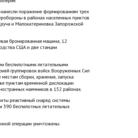
ллерии.
 нанесли поражение формированиям трех
еробороны в районах населенных пунктов
Круча и Малокатериновка Запорожской
вая бронированная машина, 12
одства США и две станции
ыми беспилотными летательными
рией группировок войск Вооруженных Сил
местам сборки, хранения, запуска
кже пунктам временной дислокации
ностранных наемников в 152 районах.
иты реактивный снаряд системы
и 390 беспилотных летательных
енной операции уничтожены: