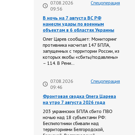
07.08.2026
Спецоперация
09:56
В ночь на 7 августа ВС РФ
нанесли удары по военным
объектам в 6 областях Украины
Олег Царев сообщает: Мониторинг
противника насчитал 147 БПЛА,
запущенных с территории России, из
которых якобы «сбиты/подавлены»
– 114. В Рени…
07.08.2026
Спецоперация
09:46
Фронтовая сводка Олега Царева
на утро 7 августа 2026 года
203 украинских БПЛА сбито ПВО
ночью над 18 субъектами РФ:
Беспилотники сбивали над
территориями Белгородской,