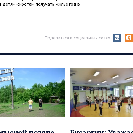
т детям-сиротам получать жилье год в
Поделиться в социальных сетях
мысной поляне
Бусаргин: Уваж