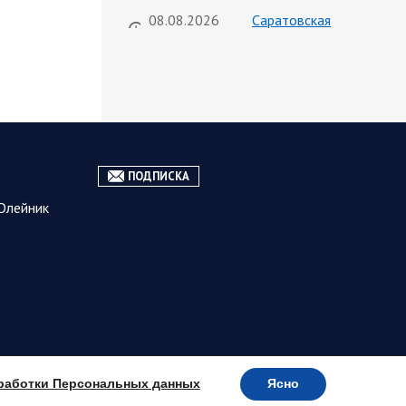
08.08.2026
Саратовская
09:04
область
На Кумысной поляне Саратове
проводится дератизация
Как сообщили в министерстве
природных ресурсов и экологии
области, обработку территории
отравляющим веществом
ПОДПИСКА
планируется произвести с 7 по 10
августа…
Олейник
08.08.2026
Саратовская
08:34
область
Бусаргин: Уважаемые
спортсмены, тренеры, участники
физкультурного движения,
ветераны и любители спорта!
Поздравляю вас с Днем
работки Персональных данных
Ясно
физкультурника