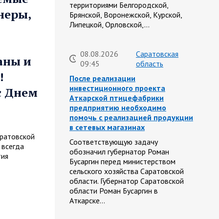
территориями Белгородской,
неры,
Брянской, Воронежской, Курской,
Липецкой, Орловской,…
08.08.2026
Саратовская
аны и
09:45
область
!
После реализации
инвестиционного проекта
с Днем
Аткарской птицефабрики
предприятию необходимо
помочь с реализацией продукции
в сетевых магазинах
ратовской
Соответствующую задачу
 всегда
обозначил губернатор Роман
тия
Бусаргин перед министерством
сельского хозяйства Саратовской
области. Губернатор Саратовской
области Роман Бусаргин в
Аткарске…