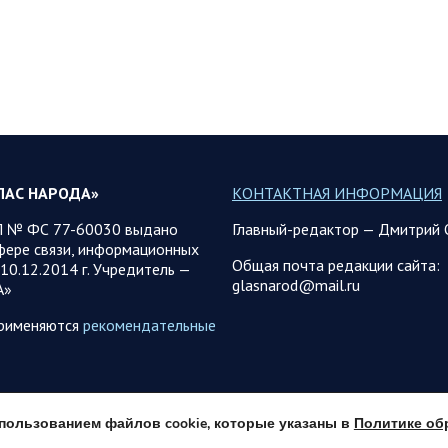
ЛАС НАРОДА»
КОНТАКТНАЯ ИНФОРМАЦИЯ
 № ФС 77-60030 выдано
Главный-редактор — Дмитрий 
фере связи, информационных
Общая почта редакции сайта:
10.12.2014 г. Учредитель —
glasnarod@mail.ru
А»
применяются
рекомендательные
использованием файлов cookie, которые указаны в
Политике об
© 2013 - 2026