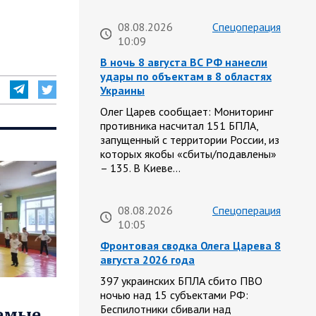
08.08.2026
Спецоперация
10:09
В ночь 8 августа ВС РФ нанесли
удары по объектам в 8 областях
Украины
Олег Царев сообщает: Мониторинг
противника насчитал 151 БПЛА,
запущенный с территории России, из
которых якобы «сбиты/подавлены»
– 135. В Киеве…
08.08.2026
Спецоперация
10:05
Фронтовая сводка Олега Царева 8
августа 2026 года
397 украинских БПЛА сбито ПВО
ночью над 15 субъектами РФ:
Беспилотники сбивали над
аемые