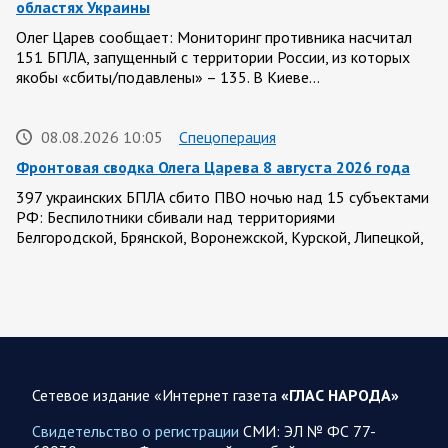
областях Украины
Олег Царев сообщает: Мониторинг противника насчитал
151 БПЛА, запущенный с территории России, из которых
якобы «сбиты/подавлены» – 135. В Киеве…
08.08.2026 10:05
Спецоперация
Фронтовая сводка Олега Царева 8 августа 2026 года
397 украинских БПЛА сбито ПВО ночью над 15 субъектами
РФ: Беспилотники сбивали над территориями
Белгородской, Брянской, Воронежской, Курской, Липецкой,
Орловской,…
08.08.2026 09:45
Саратовская область
После реализации инвестиционного проекта
Аткарской птицефабрики предприятию необходимо
помочь с реализацией продукции в сетевых магазинах
Сетевое издание «Интернет газета
«ГЛАС НАРОДА»
Соответствующую задачу обозначил губернатор Роман
Свидетельство о регистрации
СМИ: ЭЛ № ФС 77-
Бусаргин перед министерством сельского хозяйства