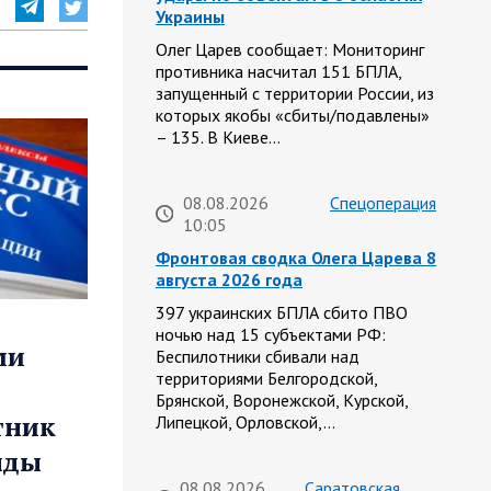
Украины
Олег Царев сообщает: Мониторинг
противника насчитал 151 БПЛА,
запущенный с территории России, из
которых якобы «сбиты/подавлены»
– 135. В Киеве…
08.08.2026
Спецоперация
10:05
Фронтовая сводка Олега Царева 8
августа 2026 года
397 украинских БПЛА сбито ПВО
ночью над 15 субъектами РФ:
ми
Беспилотники сбивали над
территориями Белгородской,
Брянской, Воронежской, Курской,
тник
Липецкой, Орловской,…
нды
08.08.2026
Саратовская