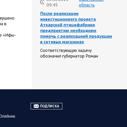
09:45
область
После реализации
вершено
инвестиционного проекта
а в
Аткарской птицефабрики
предприятию необходимо
де «Ифы-
помочь с реализацией продукции
в сетевых магазинах
Соответствующую задачу
обозначил губернатор Роман
Бусаргин перед министерством
сельского хозяйства Саратовской
области. Губернатор Саратовской
области Роман Бусаргин в
Аткарске…
08.08.2026
Саратовская
ПОДПИСКА
09:04
область
На Кумысной поляне Саратове
Олейник
проводится дератизация