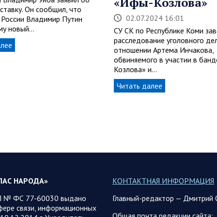
«Ифы-Козлова»
ставку. Он сообщил, что
02.07.2024 16:01
 России Владимир Путин
му новый…
СУ СК по Республике Коми за
расследование уголовного дел
алее
отношении Артема Инчакова,
обвиняемого в участии в бан
Козлова» и…
Читать далее
ЛАС НАРОДА»
КОНТАКТНАЯ ИНФОРМАЦИЯ
 № ФС 77-60030 выдано
Главный-редактор — Дмитрий 
фере связи, информационных
Общая почта редакции сайта: