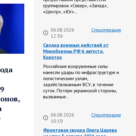
группировок «Север», «Запад»,
«Центр», «Юг»…
06.08.2026
Спецоперация
12:36
Сводка военных действий от
Минобороны РФ 6 августа.
Коротко
Российские вооруженные силы
года
нанесли удары по инфраструктуре и
логистическим узлам,
задействованным ВСУ, в течение
9
суток. Потери украинской стороны,
вызванные…
онов,
а
06.08.2026
Спецоперация
е
10:19
Фронтовая сводка Олега Царева