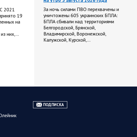
на утро 5 августа 2026 года
За ночь силами ПВО перехвачены и
 С 2021
уничтожены 605 украинских БПЛА:
принято 19
БПЛА сбивали над территориями
ленных на
Белгородской, Брянской,
Владимирской, Воронежской,
 из них,…
Калужской, Курской,…
06.08.2026
Белгородская
07:53
область
Украинские террористы
продолжают убивать мирное
население приграничных
районов. Данные на 6 августа
За прошедшие сутки армия трусов и
ПОДПИСКА
убийц, будучи не в силах ничего
противопоставить на поле боя,
Олейник
атаковала гражданское население
Белгородской…