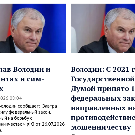
лав Володин и
Володин: С 2021 
нтах и сим-
Государственной
х
Думой принято 1
федеральных зак
2026 08:04
Володин сообщает: Завтра
направленных н
силу федеральный закон,
противодействи
ный на борьбу с
нничеством (ФЗ от 26.07.2026
мошенничеству
.