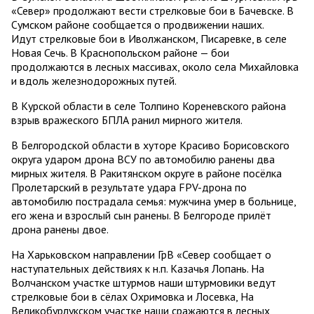
«Север» продолжают вести стрелковые бои в Бачевске. В
Сумском районе сообщается о продвижении наших.
Идут стрелковые бои в Иволжанском, Писаревке, в селе
Новая Сечь. В Краснопольском районе — бои
продолжаются в лесных массивах, около села Михайловка
и вдоль железнодорожных путей.
В Курской области в селе Толпино Кореневского района
взрыв вражеского БПЛА ранил мирного жителя.
В Белгородской области в хуторе Красиво Борисовского
округа ударом дрона ВСУ по автомобилю ранены два
мирных жителя. В Ракитянском округе в районе посёлка
Пролетарский в результате удара FPV-дрона по
автомобилю пострадала семья: мужчина умер в больнице,
его жена и взрослый сын ранены. В Белгороде прилёт
дрона ранены двое.
На Харьковском направлении ГрВ «Север сообщает о
наступательных действиях к н.п. Казачья Лопань. На
Волчанском участке штурмов наши штурмовики ведут
стрелковые бои в сёлах Охримовка и Лосевка, На
Великобурлукском участке наши сражаются в лесных