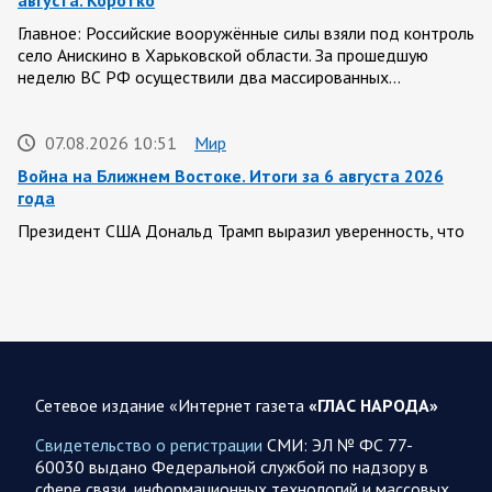
августа. Коротко
Главное: Российские вооружённые силы взяли под контроль
село Анискино в Харьковской области. За прошедшую
неделю ВС РФ осуществили два массированных…
07.08.2026 10:51
Мир
Война на Ближнем Востоке. Итоги за 6 августа 2026
года
Президент США Дональд Трамп выразил уверенность, что
война с Ираном скоро закончится. По его оценке, Тегеран
не сможет продолжать конфликт…
07.08.2026 09:56
Спецоперация
В ночь на 7 августа ВС РФ нанесли удары по военным
объектам в 6 областях Украины
Сетевое издание «Интернет газета
«ГЛАС НАРОДА»
Олег Царев сообщает: Мониторинг противника насчитал
Свидетельство о регистрации
СМИ: ЭЛ № ФС 77-
147 БПЛА, запущенных с территории России, из которых
60030 выдано Федеральной службой по надзору в
якобы «сбиты/подавлены» – 114. В Рени…
сфере связи, информационных технологий и массовых