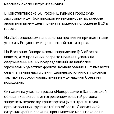
массивах около Петро-Ивановки.
В Константиновке ВС России штурмуют городскую
застройку, идут бои высокой интенсивности, вражеские
аналитики вынуждены признать тяжёлое положение ВСУ в
городе.
На Добропольском направлении противник признает наши
успехи в Родинском в центральной части города.
На Восточно-Запорожском направлении ГрВ «Восток
пишет», что противник сосредотачивает усилия на
сдерживании наших подразделений на наиболее
угрожаемых участках фронта. Командование ВСУ пытается
снизить темпы наступления дальневосточников, присеняя
тактику заброски малых групп между нашими боевыми
порядками.
Ситуация на участке трассы «Новороссия» в Запорожской
области характеризуется решением властей региона
запретить перевозку транспортом (в т.ч. транзитную)
организованных групп детей по области. С логистикой
ситуация крайне сложная, принимаемые меры пока ее не