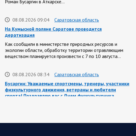
Роман Бусаргин в Аткарске…
08.08.2026 09:04
Саратовская область
На Кумысной поляне Саратове проводится
дератизация
Как сообщили в министерстве природных ресурсов и
экологии области, обработку территории отравляющим
веществом планируется произвести с 7 по 10 августа…
08.08.2026 08:34
Саратовская область
Бусаргин: Уважаемые спортсмены, тренеры, участники
физкультурного движения, ветераны и любители
спорта! Поздравляю вас с Днем физкультурника
Поздравление Губернатора Саратовской области:
Саратовская область всегда была одним из центров
развития спортивной культуры. Успехи…
08.08.2026 08:12
Спецоперация