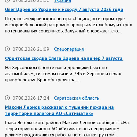
07.08.2026 21:12
Украина
Олег Царев об Украине к исходу 7 августа 2026 года
По данным украинского центра «Социс», во втором туре
выборов Зеленский разгромно проигрывает любому из трёх
потенциальных соперников. Залужный опережает его…
07.08.2026 21:09
Спецоперация
Фронтовая сводка Олега Царева на вечер 7 августа
На Херсонском фронте наши дронщики бьют по
автомобилям, системам связи и РЭБ в Херсоне и сёлах
правобережья. Враг обстрелял за…
07.08.2026 17:24
Саратовская область
Максим Леонов рассказал о тушении пожара на
территории полигона АО «Ситиматик»
Глава Энгельсского района Максим Леонов сообщает: «На
территории полигона АО «Ситиматик» в непрерывном
режиме продолжаются работы по отсыпке грунтом…