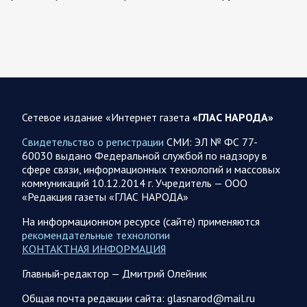
07.08.2026 12:42
Спецоперация
Брифинг Минобороны РФ: новые данные о ходе
спецоперации 7 августа 2026 года
Новую информацию о ходе проведения ВС РФ
специальной военной операции на 7 августа предоставили
Сетевое издание «Интернет газета
«ГЛАС НАРОДА»
представители группировок «Север», «Запад», «Центр»,
«Юг»…
Свидетельство о регистрации
СМИ: ЭЛ № ФС 77-
60030 выдано Федеральной службой по надзору в
сфере связи, информационных технологий и массовых
07.08.2026 12:29
Спецоперация
коммуникаций 10.12.2014 г. Учредитель — ООО
Сводка военных действий от Минобороны РФ 7
«Редакция газеты «ГЛАС НАРОДА»
августа. Коротко
На информационном ресурсе (сайте) применяются
Главное: Российские вооружённые силы взяли под контроль
рекомендательные технологии
село Анискино в Харьковской области. За прошедшую
КОНТАКТНАЯ ИНФОРМАЦИЯ
неделю ВС РФ осуществили два массированных…
Главный-редактор — Дмитрий Олейник
07.08.2026 10:51
Мир
Общая почта редакции сайта: glasnarod@mail.ru