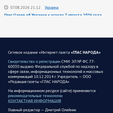
07.08.2026 21:12
Украина
Олег Царев об Украине к исходу 7 августа 2026 года
По данным украинского центра «Социс», во втором туре
выборов Зеленский разгромно проигрывает любому из трёх
потенциальных соперников. Залужный опережает его…
07.08.2026 21:09
Спецоперация
Сетевое издание «Интернет газета
«ГЛАС НАРОДА»
Фронтовая сводка Олега Царева на вечер 7 августа
Свидетельство о регистрации
СМИ: ЭЛ № ФС 77-
На Херсонском фронте наши дронщики бьют по
60030 выдано Федеральной службой по надзору в
автомобилям, системам связи и РЭБ в Херсоне и сёлах
сфере связи, информационных технологий и массовых
правобережья. Враг обстрелял за…
коммуникаций 10.12.2014 г. Учредитель — ООО
«Редакция газеты «ГЛАС НАРОДА»
07.08.2026 17:24
Саратовская область
На информационном ресурсе (сайте) применяются
рекомендательные технологии
Максим Леонов рассказал о тушении пожара на
КОНТАКТНАЯ ИНФОРМАЦИЯ
территории полигона АО «Ситиматик»
Глава Энгельсского района Максим Леонов сообщает: «На
Главный-редактор — Дмитрий Олейник