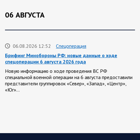
06 АВГУСТА
06.08.2026 12:52
Спецоперация
Брифинг Минобороны РФ: новые данные о ходе
спецоперации 6 августа 2026 года
Новую информацию о ходе проведения ВС РФ
специальной военной операции на 6 августа предоставили
представители группировок «Север», «Запад», «Центр»,
«Юг»…
06.08.2026 12:36
Спецоперация
Сводка военных действий от Минобороны РФ 6
августа. Коротко
Российские вооруженные силы нанесли удары по
инфраструктуре и логистическим узлам, задействованным