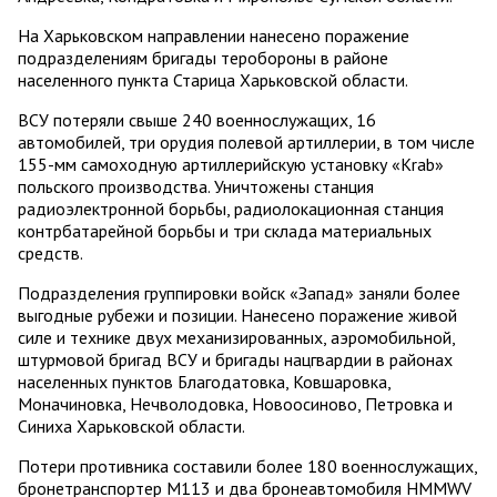
На Харьковском направлении нанесено поражение
подразделениям бригады теробороны в районе
населенного пункта Старица Харьковской области.
ВСУ потеряли свыше 240 военнослужащих, 16
автомобилей, три орудия полевой артиллерии, в том числе
155-мм самоходную артиллерийскую установку «Krab»
польского производства. Уничтожены станция
радиоэлектронной борьбы, радиолокационная станция
контрбатарейной борьбы и три склада материальных
средств.
Подразделения группировки войск «Запад» заняли более
выгодные рубежи и позиции. Нанесено поражение живой
силе и технике двух механизированных, аэромобильной,
штурмовой бригад ВСУ и бригады нацгвардии в районах
населенных пунктов Благодатовка, Ковшаровка,
Моначиновка, Нечволодовка, Новоосиново, Петровка и
Синиха Харьковской области.
Потери противника составили более 180 военнослужащих,
бронетранспортер М113 и два бронеавтомобиля HMMWV