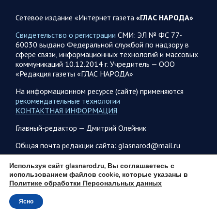
ВСУ, в течение суток. Потери украинской стороны,
Сетевое издание «Интернет газета
«ГЛАС НАРОДА»
вызванные…
Свидетельство о регистрации
СМИ: ЭЛ № ФС 77-
60030 выдано Федеральной службой по надзору в
06.08.2026 10:19
Спецоперация
сфере связи, информационных технологий и массовых
Фронтовая сводка Олега Царева на утро 5 августа
коммуникаций 10.12.2014 г. Учредитель — ООО
2026 года
«Редакция газеты «ГЛАС НАРОДА»
За ночь силами ПВО перехвачены и уничтожены 605
На информационном ресурсе (сайте) применяются
украинских БПЛА: БПЛА сбивали над территориями
рекомендательные технологии
Белгородской, Брянской, Владимирской, Воронежской,
КОНТАКТНАЯ ИНФОРМАЦИЯ
Калужской, Курской,…
Главный-редактор — Дмитрий Олейник
06.08.2026 07:53
Белгородская область
Общая почта редакции сайта: glasnarod@mail.ru
Украинские террористы продолжают убивать мирное
ПОДПИСКА
Используя сайт glasnarod.ru, Вы соглашаетесь с
население приграничных районов. Данные на 6 августа
использованием файлов cookie, которые указаны в
За прошедшие сутки армия трусов и убийц, будучи не в
Политике обработки Персональных данных
силах ничего противопоставить на поле боя, атаковала
Ясно
гражданское население Белгородской…
© 2013 - 2026