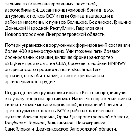
технике пяти механизированных, пехотной,
аэромобильной, десантно-штурмовой бригад, двух
штурмовых полков ВСУ и пяти бригад нацгвардии в
районах населенных пунктов Белицкое, Водянское, Гришино
Донецкой Народной Республики, Гавриловка и
Новоподгородное Днепропетровской области.
Потери украинских вооруженных формирований составили
более 400 военнослужащих. Уничтожены пять боевых
бронированных машин, включая бронетранспортер
«Stryker» производства США, бронеавтомобили HMMWV
американского производства и «Bushmaster»
производства Австралии, а также три пикапа и
артиллерийское орудие.
Подразделения группировки войск «Восток» продвинулись
в глубину обороны противника. Нанесено поражение живой
силе и технике механизированной, штурмовой бригад и
трех штурмовых полков ВСУ в районах населенных
пунктов Александровка, Орлы Днепропетровской области,
Голубково, Горькое, Зализничное, Новоукраинка,
Самойловка и Шевченковское Запорожской области.