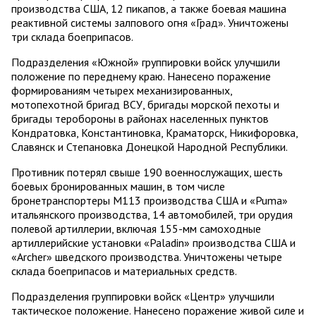
производства США, 12 пикапов, а также боевая машина
реактивной системы залпового огня «Град». Уничтожены
три склада боеприпасов.
Подразделения «Южной» группировки войск улучшили
положение по переднему краю. Нанесено поражение
формированиям четырех механизированных,
мотопехотной бригад ВСУ, бригады морской пехоты и
бригады теробороны в районах населенных пунктов
Кондратовка, Константиновка, Краматорск, Никифоровка,
Славянск и Степановка Донецкой Народной Республики.
Противник потерял свыше 190 военнослужащих, шесть
боевых бронированных машин, в том числе
бронетранспортеры М113 производства США и «Puma»
итальянского производства, 14 автомобилей, три орудия
полевой артиллерии, включая 155-мм самоходные
артиллерийские установки «Paladin» производства США и
«Archer» шведского производства. Уничтожены четыре
склада боеприпасов и материальных средств.
Подразделения группировки войск «Центр» улучшили
тактическое положение. Нанесено поражение живой силе и